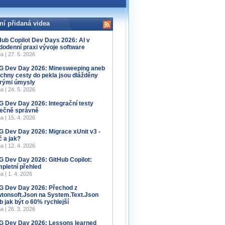
ní přidaná videa
Hub Copilot Dev Days 2026: AI v
dodenní praxi vývoje software
a | 27. 5. 2026
 Dev Day 2026: Minesweeping aneb
chny cesty do pekla jsou dlážděny
rými úmysly
a | 24. 5. 2026
 Dev Day 2026: Integrační testy
ečně správně
a | 15. 4. 2026
 Dev Day 2026: Migrace xUnit v3 -
č a jak?
a | 12. 4. 2026
 Dev Day 2026: GitHub Copilot:
pletní přehled
a | 1. 4. 2026
 Dev Day 2026: Přechod z
tonsoft.Json na System.Text.Json
b jak být o 60% rychlejší
a | 26. 3. 2026
 Dev Day 2026: Lessons learned