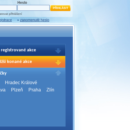
Heslo
tovat přihlášení
gistrace
»
zapomenuté heslo
 registrované akce
brazení Vašich registrací na akce
ižší konané akce
sím přihlašte.
2026,
Brno
čky
Days 2026
2026,
Brno
Hradec Králové
Server Bootcamp 2026
ava
Plzeň
Praha
Zlín