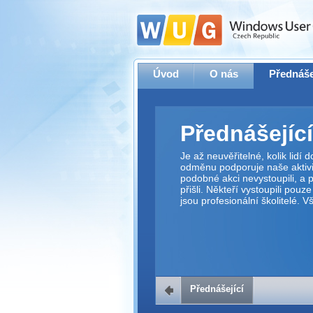
Úvod
O nás
Přednáše
Přednášející
Je až neuvěřitelné, kolik lidí
odměnu podporuje naše aktivit
podobné akci nevystoupili, a p
přišli. Někteří vystoupili pouz
jsou profesionální školitelé. 
Přednášející