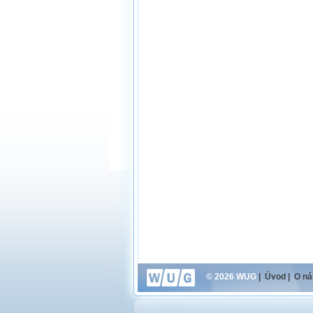
© 2026 WUG
|
Úvod
|
O ná