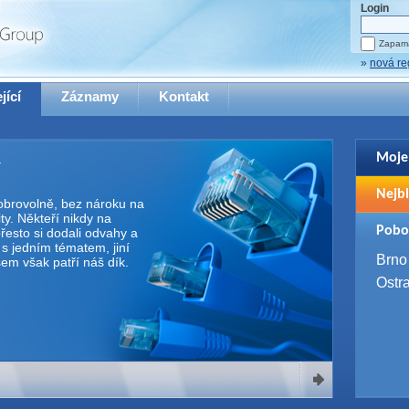
Login
Zapama
»
nová re
jící
Záznamy
Kontakt
Moje
Pro zo
Nejbl
se pro
 dobrovolně, bez nároku na
y. Někteří nikdy na
2. 9. 
Pobo
řesto si dodali odvahy a
WUG 
e s jedním tématem, jiní
4. 9. 
Brno
Všem však patří náš dík.
SQL 
Ostr