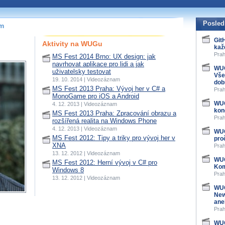
Posled
ím
Git
Aktivity na WUGu
kaž
Prah
MS Fest 2014 Brno: UX design: jak
navrhovat aplikace pro lidi a jak
WUG
uživatelsky testovat
Vše
19. 10. 2014 | Videozáznam
dob
MS Fest 2013 Praha: Vývoj her v C# a
Prah
MonoGame pro iOS a Android
WUG
4. 12. 2013 | Videozáznam
kon
MS Fest 2013 Praha: Zpracování obrazu a
Prah
rozšířená realita na Windows Phone
4. 12. 2013 | Videozáznam
WUG
MS Fest 2012: Tipy a triky pro vývoj her v
pro
XNA
Prah
13. 12. 2012 | Videozáznam
WUG
MS Fest 2012: Herní vývoj v C# pro
Kom
Windows 8
Prah
13. 12. 2012 | Videozáznam
WUG
New
ane
Prah
WUG