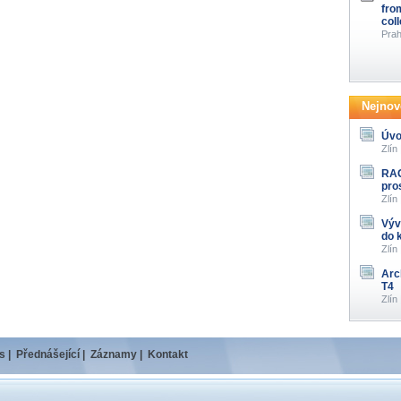
fro
col
Prah
Nejnově
Úvo
Zlín
RAG
pro
Zlín
Výv
do 
Zlín
Arc
T4
Zlín
s
|
Přednášející
|
Záznamy
|
Kontakt