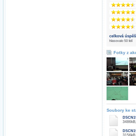
celková úspěš
hlasovalo 50 lidí
Fotky z ak
Soubory ke st
DSCN1
3486kB,
DSCN1
3156kB,