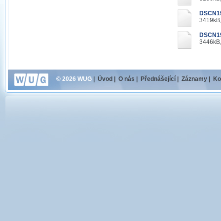
DSCN1
3419kB,
DSCN1
3446kB,
© 2026 WUG
|
Úvod
|
O nás
|
Přednášející
|
Záznamy
|
Ko