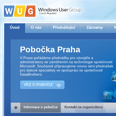
Úvod
O nás
Přednášející
Záznamy
Pobočka Praha
V Praze pořádáme přednášky pro vývojáře a
administrátory se zaměřením na technologie společnosti
Microsoft. Současně připravujeme novou sérii přednášek
pro datové specialisty ve spolupráci se společností
DataBrothers.
VÍCE O POBOČCE
Informace o pobočce
Kontakt na organizátory
Kontakt na organizátory