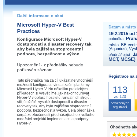
Pokud máte jakýkoliv dotaz na organizátory této akce,
prosím neváhejte nás kontaktovat na e-mailu:
Další informace o akci
praha@wug.cz
Microsoft Hyper-V Best
Datum a místo
Practices
19.2.2015 od 
Prah
pobočka:
Konfigurace Microsoft Hyper-V,
dostupnosti a disaster recovery tak,
místo:
BB centr
aby byla zajištěna stoprocentní
(Aquarius), Vys
podpora, bezpečnost a výkon.
J
přednášející:
MCT, MCSE)
Upozornění - z přednášky nebude
pořizován záznam
Registrace na 
Tato přednáška má za cíl ukázat nejvhodnější
možnosti konfigurace virtualizační platformy
113
Microsoft Hyper-V. Na několika praktických
příkladech si vysvětlíme, jak nakonfigurovat
ze 120
Hyper-V v oblasti hostitelů, virtuálních strojů,
sítí, úložiště, vysoké dostupnosti a disaster
potvrzených
recovery tak, aby byla zajištěna stoprocentní
registrací
podpora, bezpečnost a výkon. Celá přednáška
čerpá ze zkušeností přednášejícícho z velkého
množství projektů implementace a podpory
Hyper-V.
Ohodnoťte ak