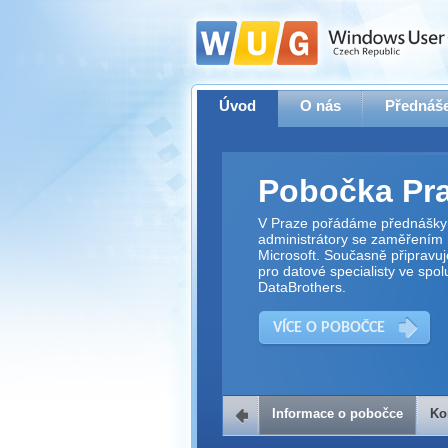
Úvod
O nás
Přednáše
Pobočka Pr
V Praze pořádáme přednášky 
administrátory se zaměřením 
Microsoft. Současně připravu
pro datové specialisty ve spol
DataBrothers.
VÍCE O POBOČCE
Informace o pobočce
Ko
Kontakt na 