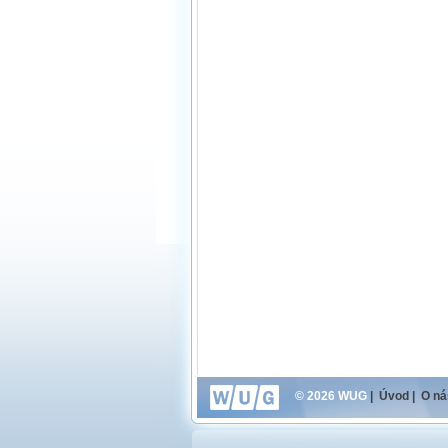
© 2026 WUG
|
Úvod
|
O ná