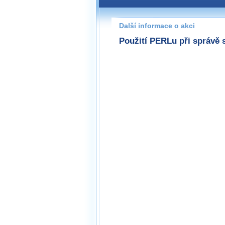
Pokud máte jakýkoliv dotaz na
prosím neváhejte nás kontakt
Další informace o akci
praha@wug.cz
Použití PERLu při správě s