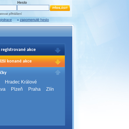
Heslo
tovat přihlášení
gistrace
»
zapomenuté heslo
 registrované akce
brazení Vašich registrací na akce
ižší konané akce
sím přihlašte.
2026,
Brno
čky
Days 2026
2026,
Brno
Hradec Králové
Server Bootcamp 2026
ava
Plzeň
Praha
Zlín