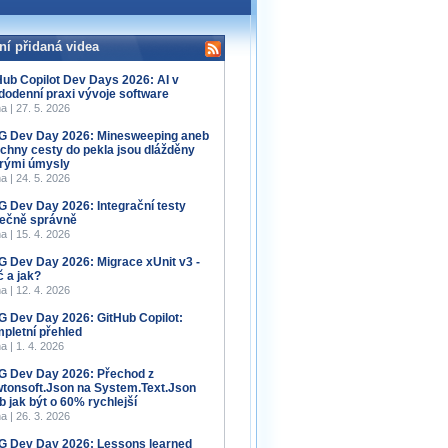
ní přidaná videa
Hub Copilot Dev Days 2026: AI v
dodenní praxi vývoje software
a | 27. 5. 2026
 Dev Day 2026: Minesweeping aneb
chny cesty do pekla jsou dlážděny
rými úmysly
a | 24. 5. 2026
 Dev Day 2026: Integrační testy
ečně správně
a | 15. 4. 2026
 Dev Day 2026: Migrace xUnit v3 -
č a jak?
a | 12. 4. 2026
 Dev Day 2026: GitHub Copilot:
pletní přehled
a | 1. 4. 2026
 Dev Day 2026: Přechod z
tonsoft.Json na System.Text.Json
b jak být o 60% rychlejší
a | 26. 3. 2026
 Dev Day 2026: Lessons learned