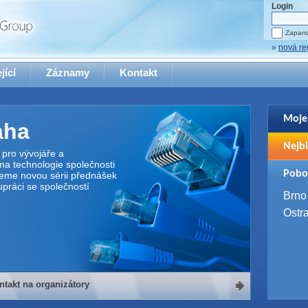
Login
Zapama
»
nová re
jící
Záznamy
Kontakt
Moje
aha
Pro zo
Nejbl
se pro
pro vývojáře a
na technologie společnosti
2. 9. 
Pobo
jeme novou sérii přednášek
WUG 
upráci se společností
4. 9. 
Brno
SQL 
Ostr
ntakt na organizátory
organizátory