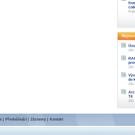
fro
col
Prah
Nejnově
Úvo
Zlín
RAG
pro
Zlín
Výv
do 
Zlín
Arc
T4
Zlín
s
|
Přednášející
|
Záznamy
|
Kontakt