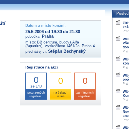
 organizátory této akce,
ovat na e-mailu:
Posled
ítí
Git
Datum a místo konání:
kaž
25.5.2006 od 19:30 do 21:30
Prah
Praha
pobočka:
WUG
místo:
BB centrum, budova Alfa
Vše
(Aquarius), Vyskočilova 1461/2a, Praha 4
dob
Štěpán Bechynský
přednášející:
Prah
WUG
kon
Registrace na akci
Prah
WUG
0
0
0
pro
Prah
ze 140
WUG
potvrzených
na čekací
zamítnutých
Kom
registrací
listině
registrací
Prah
WUG
New
ane
Prah
WUG