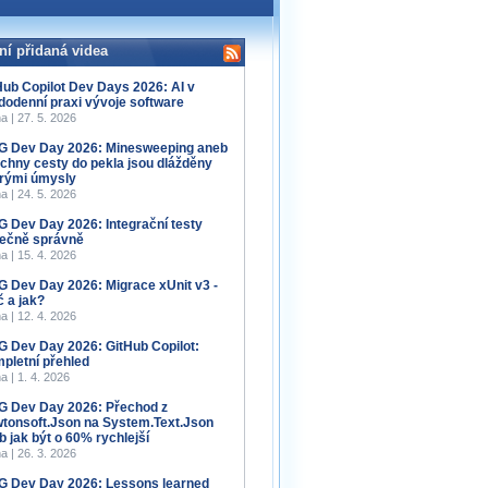
ní přidaná videa
Hub Copilot Dev Days 2026: AI v
dodenní praxi vývoje software
a | 27. 5. 2026
 Dev Day 2026: Minesweeping aneb
chny cesty do pekla jsou dlážděny
rými úmysly
a | 24. 5. 2026
 Dev Day 2026: Integrační testy
ečně správně
a | 15. 4. 2026
 Dev Day 2026: Migrace xUnit v3 -
č a jak?
a | 12. 4. 2026
 Dev Day 2026: GitHub Copilot:
pletní přehled
a | 1. 4. 2026
 Dev Day 2026: Přechod z
tonsoft.Json na System.Text.Json
b jak být o 60% rychlejší
a | 26. 3. 2026
 Dev Day 2026: Lessons learned