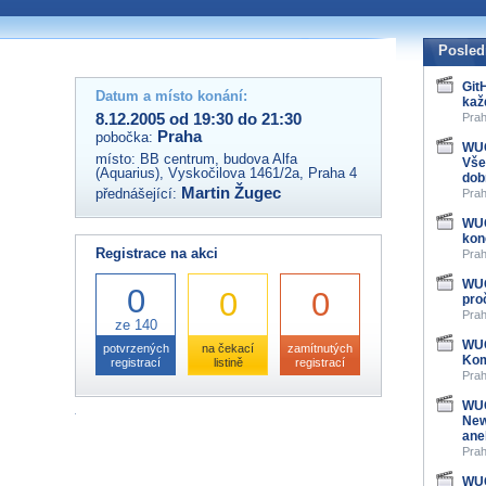
 organizátory této akce,
ovat na e-mailu:
Posled
Git
Datum a místo konání:
kaž
8.12.2005 od 19:30 do 21:30
Prah
Praha
pobočka:
WUG
místo:
BB centrum, budova Alfa
Vše
(Aquarius), Vyskočilova 1461/2a, Praha 4
dob
Martin Žugec
přednášející:
Prah
WUG
kon
Registrace na akci
Prah
WUG
0
0
0
pro
Prah
ze 140
WUG
potvrzených
na čekací
zamítnutých
Kom
registrací
listině
registrací
Prah
WUG
New
ane
Prah
WUG