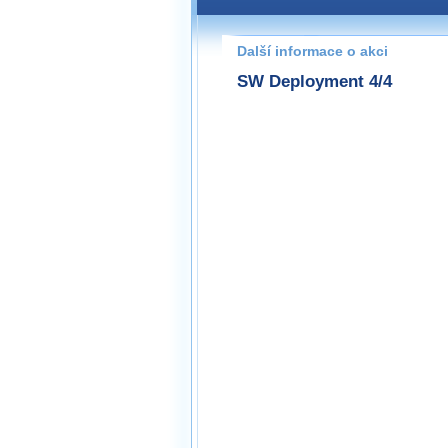
Pokud máte jakýkoliv dotaz na
prosím neváhejte nás kontakt
Další informace o akci
praha@wug.cz
SW Deployment 4/4