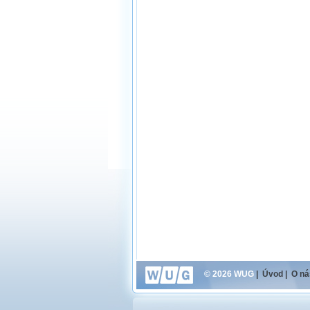
© 2026 WUG
|
Úvod
|
O ná