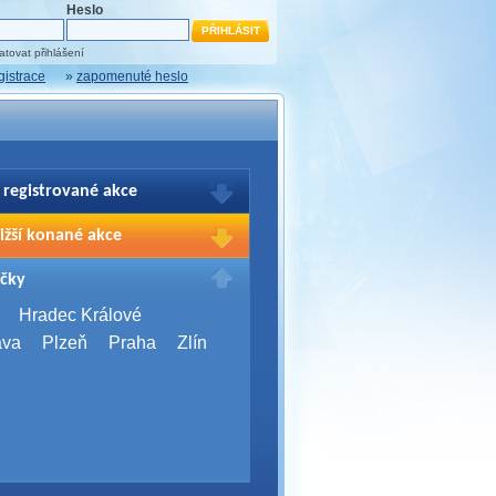
Heslo
tovat přihlášení
gistrace
»
zapomenuté heslo
 registrované akce
brazení Vašich registrací na akce
ižší konané akce
sím přihlašte.
2026,
Brno
čky
Days 2026
2026,
Brno
Hradec Králové
Server Bootcamp 2026
ava
Plzeň
Praha
Zlín