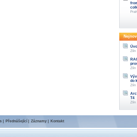
fro
col
Prah
Nejnově
Úvo
Zlín
RAG
pro
Zlín
Výv
do 
Zlín
Arc
T4
Zlín
s
|
Přednášející
|
Záznamy
|
Kontakt