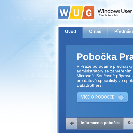
Úvod
O nás
Přednáše
Pobočka Pr
V Praze pořádáme přednášky 
administrátory se zaměřením 
Microsoft. Současně připravu
pro datové specialisty ve spol
DataBrothers.
VÍCE O POBOČCE
Informace o pobočce
Ko
Kontakt na 