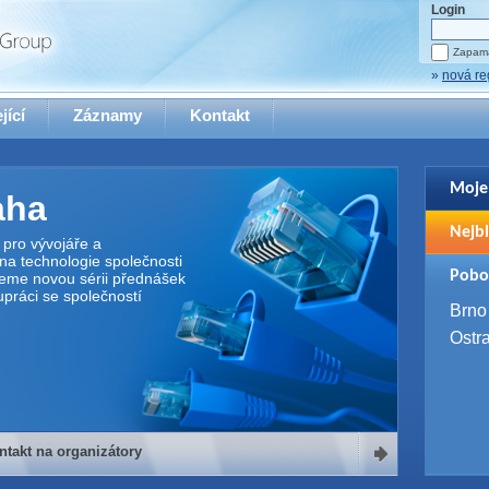
Login
Zapama
»
nová re
jící
Záznamy
Kontakt
Moje
aha
Pro zo
Nejbl
se pro
pro vývojáře a
na technologie společnosti
2. 9. 
Pobo
jeme novou sérii přednášek
WUG 
upráci se společností
4. 9. 
Brno
SQL 
Ostr
ntakt na organizátory
organizátory