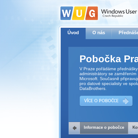
Úvod
O nás
Přednáše
Pobočka Pr
V Praze pořádáme přednášky 
administrátory se zaměřením 
Microsoft. Současně připravu
pro datové specialisty ve spol
DataBrothers.
VÍCE O POBOČCE
Informace o pobočce
Ko
Kontakt na 