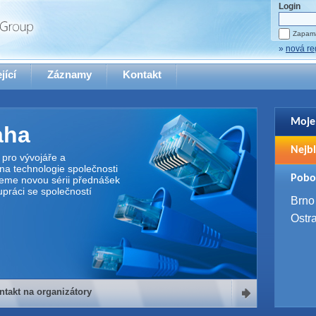
Login
Zapama
»
nová re
jící
Záznamy
Kontakt
Moje
aha
Pro zo
Nejbl
se pro
pro vývojáře a
na technologie společnosti
2. 9. 
Pobo
jeme novou sérii přednášek
WUG 
upráci se společností
4. 9. 
Brno
SQL 
Ostr
ntakt na organizátory
organizátory