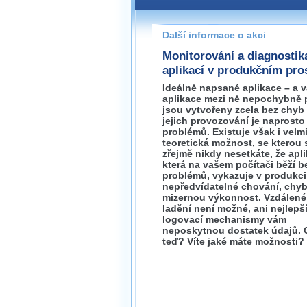
Pokud máte jakýkoliv dotaz na
prosím neváhejte nás kontakt
Další informace o akci
praha@wug.cz
Monitorování a diagnostik
aplikací v produkčním pro
Ideálně napsané aplikace – a 
aplikace mezi ně nepochybně p
jsou vytvořeny zcela bez chyb
jejich provozování je naprosto
problémů. Existuje však i velm
teoretická možnost, se kterou 
zřejmě nikdy nesetkáte, že apli
která na vašem počítači běží b
problémů, vykazuje v produkci
nepředvídatelné chování, chyby
mizernou výkonnost. Vzdálené
ladění není možné, ani nejlepš
logovací mechanismy vám
neposkytnou dostatek údajů. 
teď? Víte jaké máte možnosti?