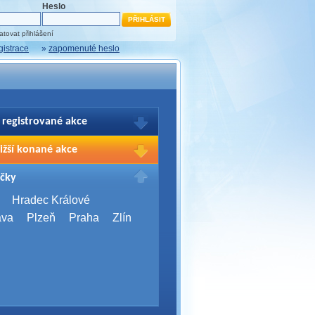
Heslo
tovat přihlášení
gistrace
»
zapomenuté heslo
 registrované akce
brazení Vašich registrací na akce
ižší konané akce
sím přihlašte.
2026,
Brno
čky
Days 2026
2026,
Brno
Hradec Králové
Server Bootcamp 2026
ava
Plzeň
Praha
Zlín