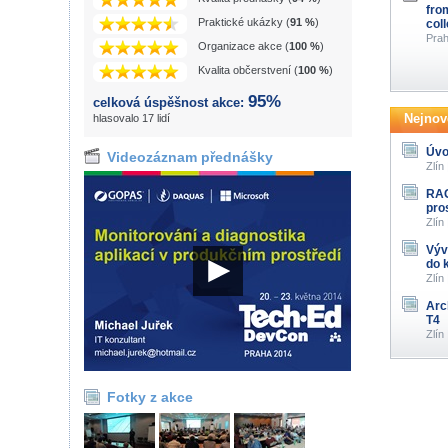
fro
Praktické ukázky (
91 %
)
col
Prah
Organizace akce (
100 %
)
Kvalita občerstvení (
100 %
)
95%
celková úspěšnost akce:
Nejnově
hlasovalo 17 lidí
Úvo
Videozáznam přednášky
Zlín
RAG
pro
Zlín
Výv
do 
Zlín
Arc
T4
Zlín
Fotky z akce