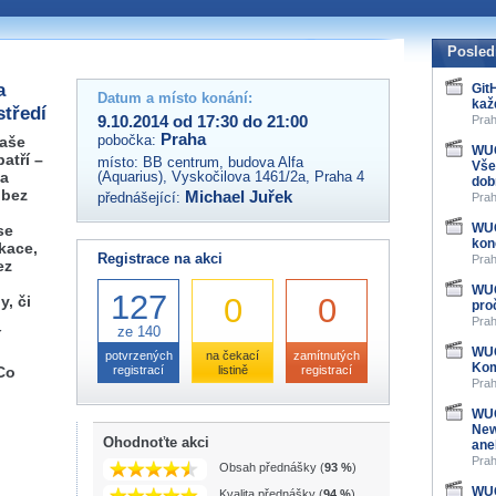
 organizátory této akce,
ovat na e-mailu:
Posled
a
Git
Datum a místo konání:
kaž
středí
9.10.2014 od 17:30 do 21:00
Prah
Praha
pobočka:
vaše
WUG
atří –
místo:
BB centrum, budova Alfa
Vše
 a
(Aquarius), Vyskočilova 1461/2a, Praha 4
dob
 bez
Michael Juřek
přednášející:
Prah
i
WUG
se
kon
kace,
Registrace na akci
Prah
ez
WUG
127
0
0
, či
pro
Prah
ze 140
í
WUG
potvrzených
na čekací
zamítnutých
Kom
Co
registrací
listině
registrací
Prah
WUG
New
Ohodnoťte akci
ane
Prah
Obsah přednášky (
93 %
)
WUG
Kvalita přednášky (
94 %
)