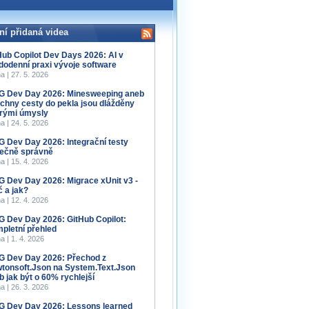
ní přidaná videa
Hub Copilot Dev Days 2026: AI v
dodenní praxi vývoje software
a | 27. 5. 2026
 Dev Day 2026: Minesweeping aneb
chny cesty do pekla jsou dlážděny
rými úmysly
a | 24. 5. 2026
 Dev Day 2026: Integrační testy
ečně správně
a | 15. 4. 2026
 Dev Day 2026: Migrace xUnit v3 -
č a jak?
a | 12. 4. 2026
 Dev Day 2026: GitHub Copilot:
pletní přehled
a | 1. 4. 2026
 Dev Day 2026: Přechod z
tonsoft.Json na System.Text.Json
b jak být o 60% rychlejší
a | 26. 3. 2026
 Dev Day 2026: Lessons learned