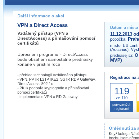
Pokud máte jakýkoliv dotaz na organizátory této akce,
prosím neváhejte nás kontaktovat na e-mailu:
Další informace o akci
praha@wug.cz
VPN a Direct Access
Datum a místo
Vzdálený přístup (VPN a
11.12.2013 od
DirectAccess) a přihlašování pomocí
Prah
pobočka:
certifikátů
místo:
BB centr
(Aquarius), Vys
Upřesnění programu - DirectAccess
O
přednášející:
bude obsahem samostatné přednášky
MVP)
konané v příštím roce
- přehled technologií vzdáleného přístupu
Registrace na 
- VPN, PPTP, L2TP, IKE2, SSTP, RDP Gateway,
DirectAccess, 802.1x
119
- PKI k podpoře kryptografie a přihlašování
pomocí certifikátů
- implementace VPN a RD Gateway
ze 110
potvrzených
registrací
Ohlédnutí za 
Když kolega Nábě
trochu jsem přemý