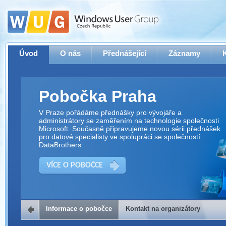
Úvod
O nás
Přednášející
Záznamy
Pobočka Praha
V Praze pořádáme přednášky pro vývojáře a
administrátory se zaměřením na technologie společnosti
Microsoft. Současně připravujeme novou sérii přednášek
pro datové specialisty ve spolupráci se společností
DataBrothers.
VÍCE O POBOČCE
Informace o pobočce
Kontakt na organizátory
Kontakt na organizátory