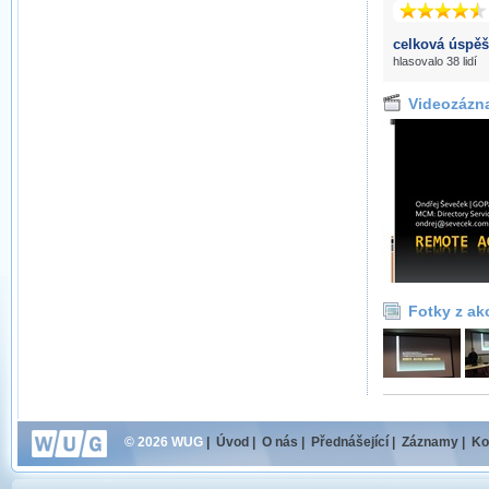
celková úspěš
hlasovalo 38 lidí
Videozázn
Fotky z ak
© 2026 WUG
|
Úvod
|
O nás
|
Přednášející
|
Záznamy
|
Ko