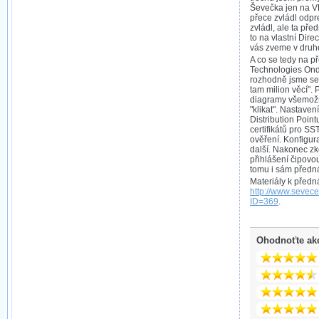
Ševečka jen na VP
přece zvládl odpre
zvládl, ale ta pře
to na vlastní Dire
vás zveme v druhé
A co se tedy na 
Technologies Ond
rozhodně jsme se 
tam milion věcí".
diagramy všemožn
"klikat". Nastave
Distribution Point
certifikátů pro S
ověření. Konfigur
další. Nakonec zk
přihlášení čipovou
tomu i sám přednáš
Materiály k před
http://www.sevece
ID=369
.
Ohodnoťte ak