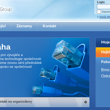
Login
Zapama
»
nová re
jící
Záznamy
Kontakt
Moje
aha
Pro zo
Nejbl
se pro
pro vývojáře a
na technologie společnosti
2. 9. 
Pobo
jeme novou sérii přednášek
WUG 
upráci se společností
4. 9. 
Brno
SQL 
Ostr
ntakt na organizátory
organizátory