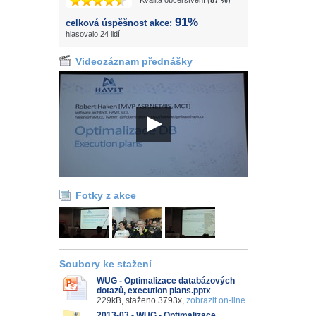
Kvalita občerstvení (
87 %
)
91%
celková úspěšnost akce:
hlasovalo 24 lidí
Videozáznam přednášky
Fotky z akce
Soubory ke stažení
WUG - Optimalizace databázových
dotazů, execution plans.pptx
229kB, staženo 3793x,
zobrazit on-line
2013-03 - WUG - Optimalizace