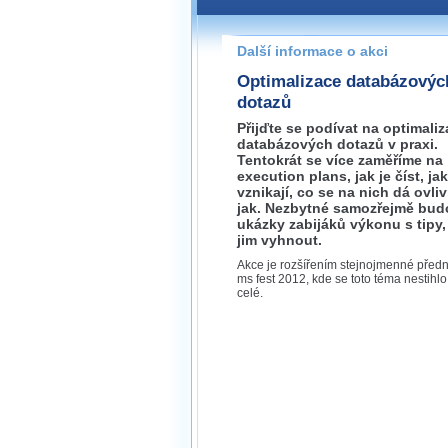
Pokud máte jakýkoliv dotaz na
prosím neváhejte nás kontakt
Další informace o akci
praha@wug.cz
Optimalizace databázovýc
dotazů
Přijďte se podívat na optimaliz
databázových dotazů v praxi.
Tentokrát se více zaměříme na
execution plans, jak je číst, jak
vznikají, co se na nich dá ovliv
jak. Nezbytné samozřejmě bud
ukázky zabijáků výkonu s tipy,
jim vyhnout.
Akce je rozšířením stejnojmenné před
ms fest 2012, kde se toto téma nestihlo
celé.