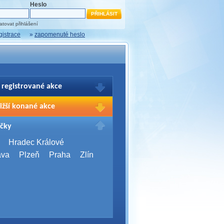
Heslo
tovat přihlášení
gistrace
»
zapomenuté heslo
 registrované akce
brazení Vašich registrací na akce
ižší konané akce
sím přihlašte.
2026,
Brno
čky
Days 2026
2026,
Brno
Hradec Králové
Server Bootcamp 2026
ava
Plzeň
Praha
Zlín