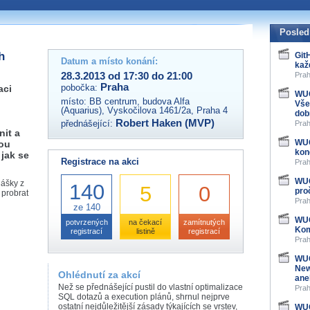
 organizátory této akce,
ovat na e-mailu:
Posled
h
Git
Datum a místo konání:
kaž
28.3.2013 od 17:30 do 21:00
Prah
Praha
pobočka:
aci
WUG
místo:
BB centrum, budova Alfa
Vše
(Aquarius), Vyskočilova 1461/2a, Praha 4
dob
Robert Haken (MVP)
přednášející:
Prah
nit a
WUG
ou
kon
 jak se
Registrace na akci
Prah
WUG
nášky z
140
5
0
pro
 probrat
Prah
ze 140
WUG
potvrzených
na čekací
zamítnutých
Kom
registrací
listině
registrací
Prah
WUG
New
Ohlédnutí za akcí
ane
Než se přednášející pustil do vlastní optimalizace
Prah
SQL dotazů a execution plánů, shrnul nejprve
ostatní nejdůležitější zásady týkajících se vrstev,
WUG