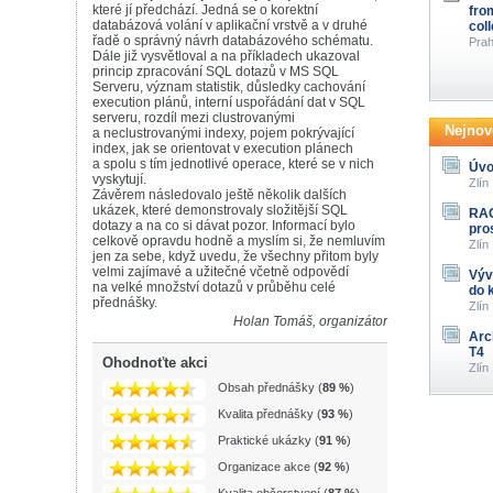
které jí předchází. Jedná se o korektní
fro
databázová volání v aplikační vrstvě a v druhé
col
řadě o správný návrh databázového schématu.
Prah
Dále již vysvětloval a na příkladech ukazoval
princip zpracování SQL dotazů v MS SQL
Serveru, význam statistik, důsledky cachování
execution plánů, interní uspořádání dat v SQL
serveru, rozdíl mezi clustrovanými
Nejnově
a neclustrovanými indexy, pojem pokrývající
index, jak se orientovat v execution plánech
a spolu s tím jednotlivé operace, které se v nich
Úvo
vyskytují.
Zlín
Závěrem následovalo ještě několik dalších
ukázek, které demonstrovaly složitější SQL
RAG
dotazy a na co si dávat pozor. Informací bylo
pro
celkově opravdu hodně a myslím si, že nemluvím
Zlín
jen za sebe, když uvedu, že všechny přitom byly
velmi zajímavé a užitečné včetně odpovědí
Výv
na velké množství dotazů v průběhu celé
do 
přednášky.
Zlín
Holan Tomáš, organizátor
Arc
T4
Ohodnoťte akci
Zlín
Obsah přednášky (
89 %
)
Kvalita přednášky (
93 %
)
Praktické ukázky (
91 %
)
Organizace akce (
92 %
)