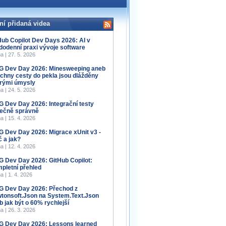
ní přidaná videa
Hub Copilot Dev Days 2026: AI v
dodenní praxi vývoje software
a | 27. 5. 2026
 Dev Day 2026: Minesweeping aneb
chny cesty do pekla jsou dlážděny
rými úmysly
a | 24. 5. 2026
 Dev Day 2026: Integrační testy
ečně správně
a | 15. 4. 2026
 Dev Day 2026: Migrace xUnit v3 -
č a jak?
a | 12. 4. 2026
 Dev Day 2026: GitHub Copilot:
pletní přehled
a | 1. 4. 2026
 Dev Day 2026: Přechod z
tonsoft.Json na System.Text.Json
b jak být o 60% rychlejší
a | 26. 3. 2026
 Dev Day 2026: Lessons learned