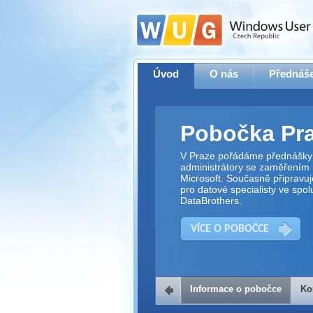
Úvod
O nás
Přednáše
Pobočka Pr
V Praze pořádáme přednášky 
administrátory se zaměřením 
Microsoft. Současně připravu
pro datové specialisty ve spol
DataBrothers.
VÍCE O POBOČCE
Informace o pobočce
Ko
Kontakt na 