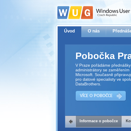
Úvod
O nás
Přednáše
Pobočka Pr
V Praze pořádáme přednášky 
administrátory se zaměřením 
Microsoft. Současně připravu
pro datové specialisty ve spol
DataBrothers.
VÍCE O POBOČCE
Informace o pobočce
Ko
Kontakt na 