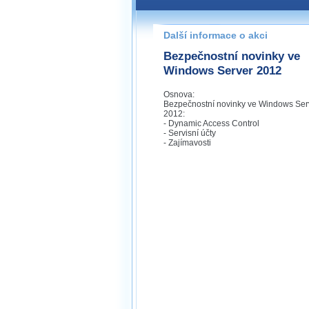
Pokud máte jakýkoliv dotaz na
prosím neváhejte nás kontakt
Další informace o akci
praha@wug.cz
Bezpečnostní novinky ve
Windows Server 2012
Osnova:
Bezpečnostní novinky ve Windows Ser
2012:
- Dynamic Access Control
- Servisní účty
- Zajímavosti