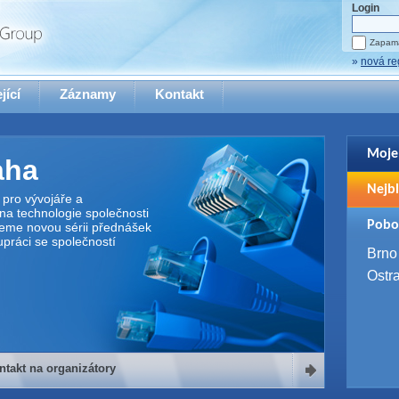
Login
Zapama
»
nová re
jící
Záznamy
Kontakt
Moje
aha
Pro zo
Nejbl
se pro
pro vývojáře a
na technologie společnosti
2. 9. 
Pobo
jeme novou sérii přednášek
WUG 
upráci se společností
4. 9. 
Brno
SQL 
Ostr
ntakt na organizátory
organizátory