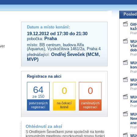
 organizátory této akce,
ovat na e-mailu:
Posled
Git
Datum a místo konání:
kaž
19.12.2012 od 17:30 do 21:30
Prah
Praha
pobočka:
WUG
místo:
BB centrum, budova Alfa
Vše
ver
(Aquarius), Vyskočilova 1461/2a, Praha 4
dob
Ondřej Ševeček (MCM,
přednášející:
Prah
MVP)
WUG
kon
Prah
Registrace na akci
WUG
pro
64
0
0
Prah
ze 150
WUG
Kom
potvrzených
na čekací
zamítnutých
Prah
registrací
listině
registrací
WUG
New
ane
Ohlédnutí za akcí
Prah
S Ondřejem Ševečkem jsme společně na tomto
WUG
komunitním meetingu prozkoumali novou funkci