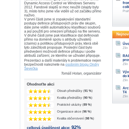
fro
Dynamic Access Control ve Windows Serveru
col
2012. Fandové slajdů si moc neužili (slajdy byly
3), místo toho jsme vše viděli už od začátku přímo
Prah
naživo.
V první části jsme si zopakování standartní
postupy definice přístupových práv dle skupin,
dále jsme viděli automatickou klasifikaci souborů
a její použití pro omezení přístupů na file serveru.
Nejnově
V druhé části jsme pak klasifikace dat definovali
přímo na doméně spolu s atributy uživatelů
(claims) a politikou přístupových práv, která obě
Úvo
tyto záležitosti propojuje. Poslední část bylo
Zlín
předvedení možností definice přístupu i podle
atributů zařízení, ze kterého se uživatel připojuje.
RAG
pro
Prezentaci a další materiály k problematice nejen
Zlín
bezpečnosti naleznete na
osobním blogu Ondry
Ševečka
Výv
Tomáš Holan, organizátor
do 
Zlín
Ohodnoťte akci
Arc
Obsah přednášky (
91 %
)
T4
Zlín
Kvalita přednášky (
90 %
)
Praktické ukázky (
89 %
)
Organizace akce (
96 %
)
Kvalita občerstvení (
98 %
)
92%
celková úspěšnost akce: