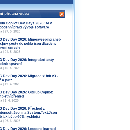
ní přidaná videa
Hub Copilot Dev Days 2026: AI v
dodenní praxi vývoje software
a | 27. 5. 2026
 Dev Day 2026: Minesweeping aneb
chny cesty do pekla jsou dlážděny
rými úmysly
a | 24. 5. 2026
 Dev Day 2026: Integrační testy
ečně správně
a | 15. 4. 2026
 Dev Day 2026: Migrace xUnit v3 -
č a jak?
a | 12. 4. 2026
 Dev Day 2026: GitHub Copilot:
pletní přehled
a | 1. 4. 2026
 Dev Day 2026: Přechod z
tonsoft.Json na System.Text.Json
b jak být o 60% rychlejší
a | 26. 3. 2026
 Dev Day 2026: Lessons learned