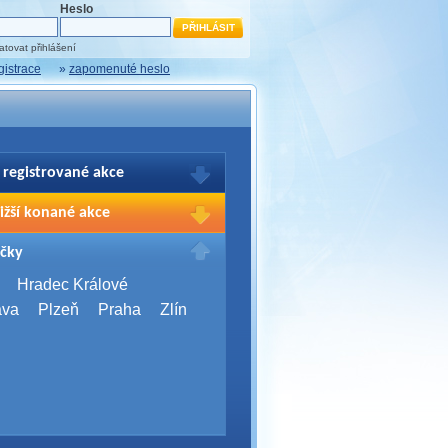
Heslo
tovat přihlášení
gistrace
»
zapomenuté heslo
 registrované akce
brazení Vašich registrací na akce
ižší konané akce
sím přihlašte.
2026,
Brno
čky
Days 2026
2026,
Brno
Hradec Králové
Server Bootcamp 2026
ava
Plzeň
Praha
Zlín