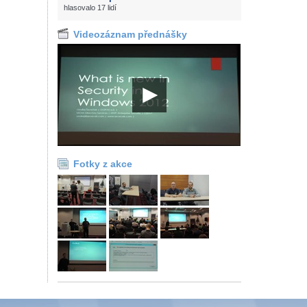
hlasovalo 17 lidí
Videozáznam přednášky
Fotky z akce