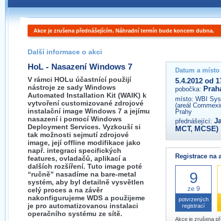
Pokud máte jakýkoliv dotaz na organizátory této akce,
prosím neváhejte nás kontaktovat na e-mailu:
Akce je zrušena přednášejícím. Náhradní termín bude koncem dubna.
praha@wug.cz
Další informace o akci
HoL - Nasazení Windows 7
Datum a místo
V rámci HOLu účastnící použijí
5.4.2012 od 1
nástroje ze sady Windows
Prah
pobočka:
Automated Installation Kit (WAIK) k
místo:
WBI Sys
vytvoření customizované zdrojové
(areál Commexi
instalační image Windows 7 a jejímu
Prahy
nasazení i pomocí Windows
J
přednášející:
Deployment Services. Vyzkouší si
MCT, MCSE)
tak možnosti sejmutí zdrojové
image, její offline modifikace jako
např. integraci specifických
Registrace na 
features, ovladačů, aplikací a
dalších rozšíření. Tuto image poté
9
“ručně” nasadíme na bare-metal
systém, aby byl detailně vysvětlen
ze 9
celý proces a na závěr
nakonfigurujeme WDS a použijeme
potvrzených
je pro automatizovanou instalaci
registrací
operačního systému ze sítě.
Akce je zrušena př