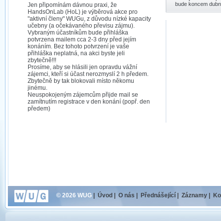
bude koncem dubn
Jen připomínám dávnou praxi, že
HandsOnLab (HoL) je výběrová akce pro
"aktivní členy" WUGu, z důvodu nízké kapacity
učebny (a očekávaného převisu zájmu).
Vybraným účastníkům bude přihláška
potvrzena mailem cca 2-3 dny před jejím
konáním. Bez tohoto potvrzení je vaše
přihláška neplatná, na akci byste jeli
zbytečně!!!
Prosíme, aby se hlásili jen opravdu vážní
zájemci, kteří si účast nerozmyslí 2 h předem.
Zbytečně by tak blokovali místo někomu
jinému.
Neuspokojeným zájemcům přijde mail se
zamítnutím registrace v den konání (popř. den
předem)
© 2026 WUG
|
Úvod
|
O nás
|
Přednášející
|
Záznamy
|
Ko