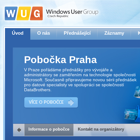
Úvod
O nás
Přednášející
Záznamy
Pobočka Praha
V Praze pořádáme přednášky pro vývojáře a
administrátory se zaměřením na technologie společnosti
Microsoft. Současně připravujeme novou sérii přednášek
pro datové specialisty ve spolupráci se společností
DataBrothers.
VÍCE O POBOČCE
Informace o pobočce
Kontakt na organizátory
Kontakt na organizátory