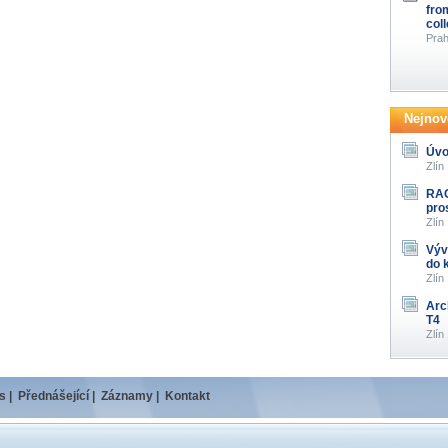
fro
col
Prah
Nejnově
Úvo
Zlín
RAG
pro
Zlín
Výv
do 
Zlín
Arc
T4
Zlín
s
|
Přednášející
|
Záznamy
|
Kontakt