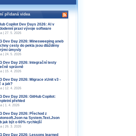
ní přidaná videa
Hub Copilot Dev Days 2026: AI v
dodenní praxi vývoje software
a | 27. 5. 2026
 Dev Day 2026: Minesweeping aneb
chny cesty do pekla jsou dlážděny
rými úmysly
a | 24. 5. 2026
 Dev Day 2026: Integrační testy
ečně správně
a | 15. 4. 2026
 Dev Day 2026: Migrace xUnit v3 -
č a jak?
a | 12. 4. 2026
 Dev Day 2026: GitHub Copilot:
pletní přehled
a | 1. 4. 2026
 Dev Day 2026: Přechod z
tonsoft.Json na System.Text.Json
b jak být o 60% rychlejší
a | 26. 3. 2026
 Dev Day 2026: Lessons learned