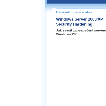
Pokud máte jakýkoliv dotaz na
prosím neváhejte nás kontakt
Další informace o akci
praha@wug.cz
Windows Server 2003/XP
Security Hardening
Jak zvýšit zabezpečení server
Windows 2003