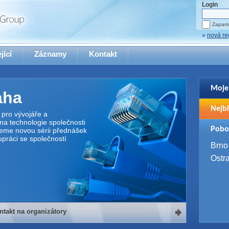
Login
Zapama
»
nová re
jící
Záznamy
Kontakt
Moje
aha
Pro zo
Nejbl
se pro
pro vývojáře a
na technologie společnosti
2. 9. 
Pobo
jeme novou sérii přednášek
WUG 
upráci se společností
4. 9. 
Brno
SQL 
Ostr
ntakt na organizátory
organizátory