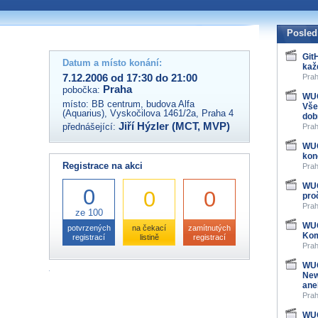
 organizátory této akce,
ovat na e-mailu:
Posled
Git
Datum a místo konání:
kaž
7.12.2006 od 17:30 do 21:00
Prah
Praha
pobočka:
u
WUG
místo:
BB centrum, budova Alfa
Vše
(Aquarius), Vyskočilova 1461/2a, Praha 4
dob
Jiří Hýzler (MCT, MVP)
přednášející:
Prah
WUG
kon
Registrace na akci
Prah
WUG
0
0
0
pro
Prah
ze 100
WUG
potvrzených
na čekací
zamítnutých
Kom
registrací
listině
registrací
Prah
WUG
New
ane
Prah
WUG