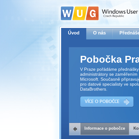
Úvod
O nás
Přednáše
Pobočka Pr
V Praze pořádáme přednášky 
administrátory se zaměřením 
Microsoft. Současně připravu
pro datové specialisty ve spol
DataBrothers.
VÍCE O POBOČCE
Informace o pobočce
Ko
Kontakt na 