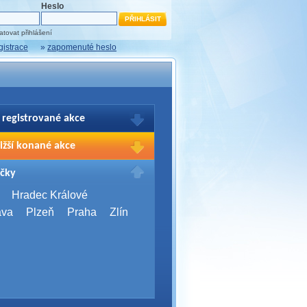
Heslo
tovat přihlášení
gistrace
»
zapomenuté heslo
 registrované akce
brazení Vašich registrací na akce
ižší konané akce
sím přihlašte.
2026,
Brno
čky
Days 2026
2026,
Brno
Hradec Králové
Server Bootcamp 2026
ava
Plzeň
Praha
Zlín