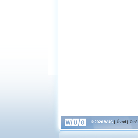
© 2026 WUG
|
Úvod
|
O ná