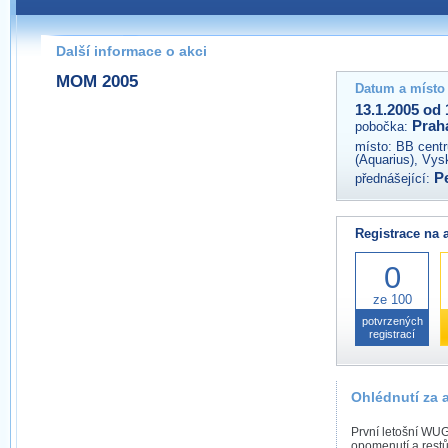
Pokud máte jakýkoliv dotaz na organizátory této akce,
prosím neváhejte nás kontaktovat na e-mailu:
Další informace o akci
praha@wug.cz
MOM 2005
Datum a místo
13.1.2005 od 
Prah
pobočka:
místo:
BB centr
(Aquarius), Vys
P
přednášející:
Registrace na 
0
ze 100
potvrzených
registrací
Ohlédnutí za 
První letošní WU
opomenutí a restů