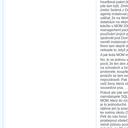
heartbeat paket (t
jste tam být). Zmín
(nebo Sedmá z Dev
agenty instalovat
udělat, že na Wor
databáze na stej
kdežto u MOM 2005
management pack
používání jiných p
sjednotit pod Do
neměl instalovat 
firem tam stejně s
nekupte to, když je
A jak teda MOM in
No, to se jednou 
pocit, že ten den
na schodech a če
proberete, koupít
protože se tam ne
nepozdravili. Pa
vaší ženy, která v
sousedovi psa, ….
Pokud ale jste ser
nainstalujete SQ
MOM, který do nic
je to jednoduché.
stáhne jen ty pra
ke svému úkolu (Sl
Petr do nás hrnul 
proklepnul všetečn
méně jízlivou poz