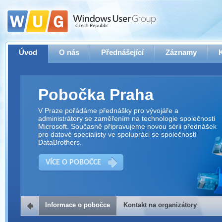
Úvod
O nás
Přednášející
Záznamy
Pobočka Praha
V Praze pořádáme přednášky pro vývojáře a
administrátory se zaměřením na technologie společnosti
Microsoft. Současně připravujeme novou sérii přednášek
pro datové specialisty ve spolupráci se společností
DataBrothers.
VÍCE O POBOČCE
Informace o pobočce
Kontakt na organizátory
Kontakt na organizátory