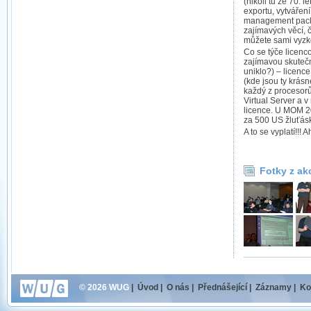
(nikoli tu ze 70. l
exportu, vytváření
management packů
zajímavých věcí, 
můžete sami vyzk
Co se týče licenc
zajímavou skutečn
uniklo?) – licence
(kde jsou ty krás
každý z procesorů
Virtual Server a v
licence. U MOM 2
za 500 US žluťás
A to se vyplatí!!! A
Fotky z ak
© 2026 WUG
|
Úvod
|
O nás
|
Přednášející
|
Záznamy
|
Ko