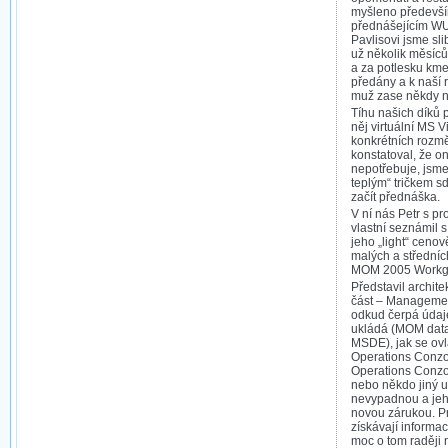
myšleno předevš
přednášejícím WU
Pavlisovi jsme sli
už několik měsíců.
a za potlesku km
předány a k naší r
muž zase někdy n
Tíhu našich díků p
něj virtuální MS 
konkrétních rozmě
konstatoval, že o
nepotřebuje, jsme 
teplým“ tričkem 
začít přednáška.
V ní nás Petr s pr
vlastní seznámil
jeho „light“ cenov
malých a středníc
MOM 2005 Workgr
Představil archit
část – Management
odkud čerpá údaj
ukládá (MOM data
MSDE), jak se ov
Operations Conzol
Operations Conzol
nebo někdo jiný u
nevypadnou a jeh
novou zárukou. P
získávají informace
moc o tom raději n