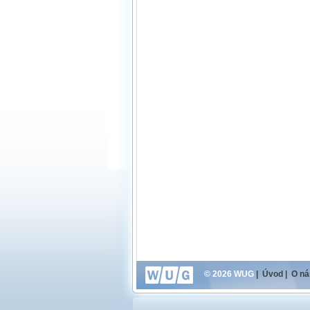
© 2026 WUG
|
Úvod
|
O ná