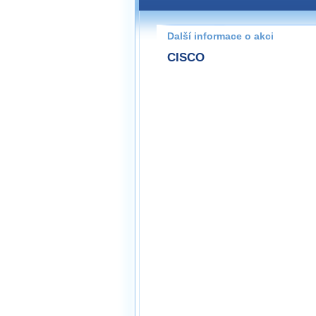
Pokud máte jakýkoliv dotaz na
prosím neváhejte nás kontakt
Další informace o akci
praha@wug.cz
CISCO