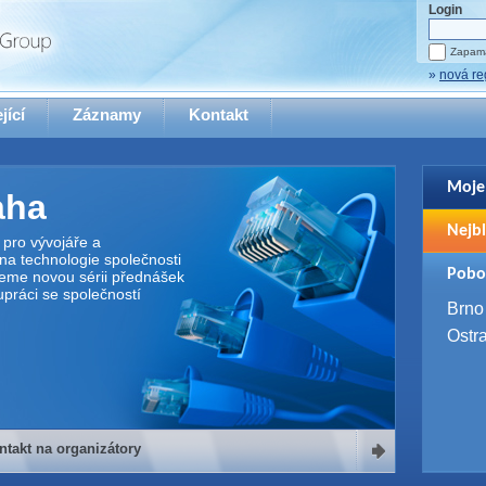
Login
Zapama
»
nová re
jící
Záznamy
Kontakt
Moje
aha
Pro zo
Nejbl
se pro
pro vývojáře a
na technologie společnosti
2. 9. 
Pobo
jeme novou sérii přednášek
WUG 
upráci se společností
4. 9. 
Brno
SQL 
Ostr
ntakt na organizátory
organizátory