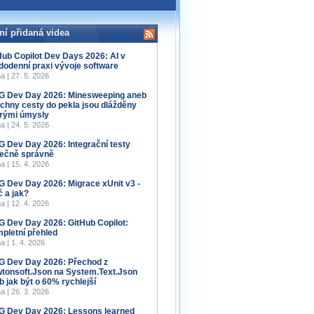
ní přidaná videa
Hub Copilot Dev Days 2026: AI v
dodenní praxi vývoje software
a | 27. 5. 2026
 Dev Day 2026: Minesweeping aneb
chny cesty do pekla jsou dlážděny
rými úmysly
a | 24. 5. 2026
 Dev Day 2026: Integrační testy
ečně správně
a | 15. 4. 2026
 Dev Day 2026: Migrace xUnit v3 -
č a jak?
a | 12. 4. 2026
 Dev Day 2026: GitHub Copilot:
pletní přehled
a | 1. 4. 2026
 Dev Day 2026: Přechod z
tonsoft.Json na System.Text.Json
b jak být o 60% rychlejší
a | 26. 3. 2026
 Dev Day 2026: Lessons learned