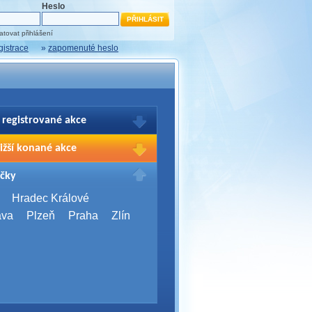
Heslo
tovat přihlášení
gistrace
»
zapomenuté heslo
 registrované akce
brazení Vašich registrací na akce
ižší konané akce
sím přihlašte.
2026,
Brno
čky
Days 2026
2026,
Brno
Hradec Králové
Server Bootcamp 2026
ava
Plzeň
Praha
Zlín