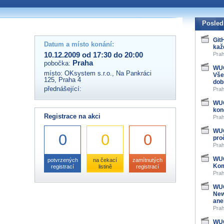
 organizátory této akce,
ovat na e-mailu:
Posled
Git
Datum a místo konání:
kaž
10.12.2009 od 17:30 do 20:00
Prah
Praha
pobočka:
WUG
místo:
OKsystem s.r.o., Na Pankráci
Vše
125, Praha 4
dob
přednášející:
Prah
WUG
kon
Registrace na akci
Prah
WUG
0
0
0
pro
Prah
WUG
potvrzených
na čekací
zamítnutých
Kom
registrací
listině
registrací
Prah
WUG
New
ane
Prah
WUG