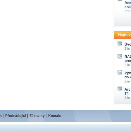
fro
col
Prah
Nejnově
Úvo
Zlín
RAG
pro
Zlín
Výv
do 
Zlín
Arc
T4
Zlín
s
|
Přednášející
|
Záznamy
|
Kontakt