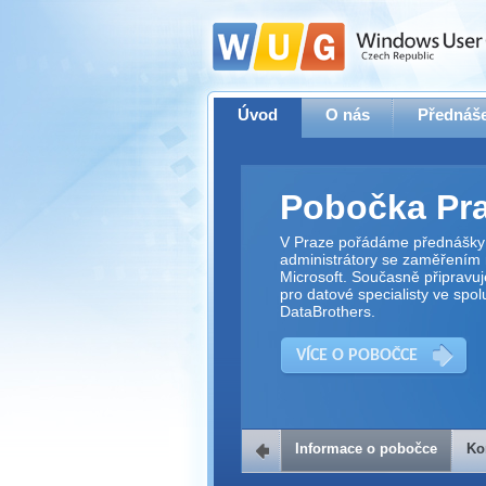
Úvod
O nás
Přednáše
Pobočka Pr
V Praze pořádáme přednášky 
administrátory se zaměřením 
Microsoft. Současně připravu
pro datové specialisty ve spol
DataBrothers.
VÍCE O POBOČCE
Informace o pobočce
Ko
Kontakt na 