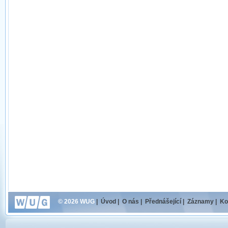
© 2026 WUG
|
Úvod
|
O nás
|
Přednášející
|
Záznamy
|
Ko