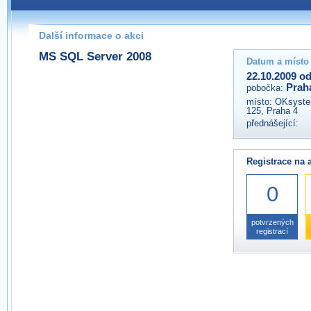
Pokud máte jakýkoliv dotaz na organizátory této akce,
prosím neváhejte nás kontaktovat na e-mailu:
Další informace o akci
praha@wug.cz
MS SQL Server 2008
Datum a místo
22.10.2009 od
Prah
pobočka:
místo:
OKsystem
125, Praha 4
přednášející:
Registrace na 
0
potvrzených
registrací