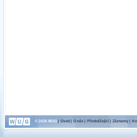
© 2026 WUG
|
Úvod
|
O nás
|
Přednášející
|
Záznamy
|
Ko