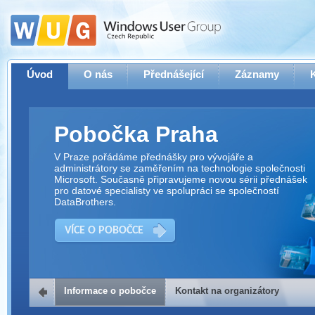
Úvod
O nás
Přednášející
Záznamy
Pobočka Praha
V Praze pořádáme přednášky pro vývojáře a
administrátory se zaměřením na technologie společnosti
Microsoft. Současně připravujeme novou sérii přednášek
pro datové specialisty ve spolupráci se společností
DataBrothers.
VÍCE O POBOČCE
Informace o pobočce
Kontakt na organizátory
Kontakt na organizátory