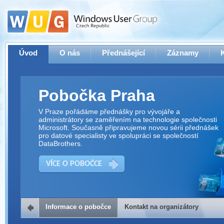
Úvod
O nás
Přednášející
Záznamy
Pobočka Praha
V Praze pořádáme přednášky pro vývojáře a
administrátory se zaměřením na technologie společnosti
Microsoft. Současně připravujeme novou sérii přednášek
pro datové specialisty ve spolupráci se společností
DataBrothers.
VÍCE O POBOČCE
Informace o pobočce
Kontakt na organizátory
Kontakt na organizátory