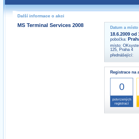
Pokud máte jakýkoliv dotaz na organizátory této akce,
prosím neváhejte nás kontaktovat na e-mailu:
Další informace o akci
praha@wug.cz
MS Terminal Services 2008
Datum a místo
18.6.2009 od 
Prah
pobočka:
místo:
OKsystem
125, Praha 4
přednášející:
Registrace na 
0
potvrzených
registrací