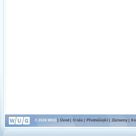
© 2026 WUG
|
Úvod
|
O nás
|
Přednášející
|
Záznamy
|
Ko