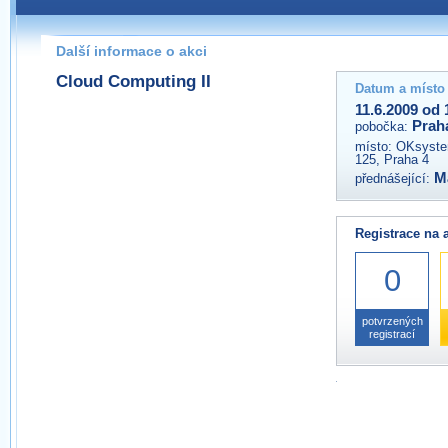
Pokud máte jakýkoliv dotaz na organizátory této akce,
prosím neváhejte nás kontaktovat na e-mailu:
Další informace o akci
praha@wug.cz
Cloud Computing II
Datum a místo
11.6.2009 od 
Prah
pobočka:
místo:
OKsystem
125, Praha 4
M
přednášející:
Registrace na 
0
potvrzených
registrací