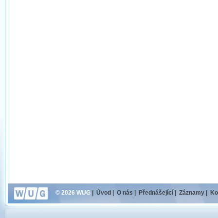
© 2026 WUG
|
Úvod
|
O nás
|
Přednášející
|
Záznamy
|
Ko