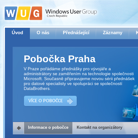
Úvod
O nás
Přednášející
Záznamy
Pobočka Praha
V Praze pořádáme přednášky pro vývojáře a
administrátory se zaměřením na technologie společnosti
Microsoft. Současně připravujeme novou sérii přednášek
pro datové specialisty ve spolupráci se společností
DataBrothers.
VÍCE O POBOČCE
Informace o pobočce
Kontakt na organizátory
Kontakt na organizátory