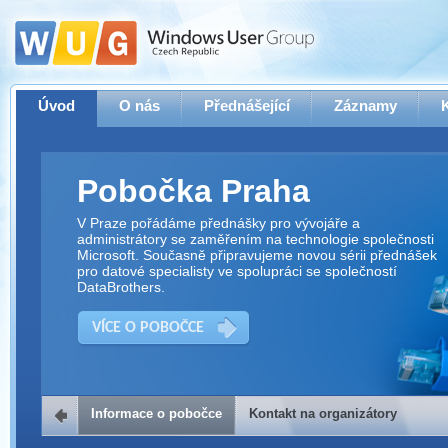
Úvod
O nás
Přednášející
Záznamy
Pobočka Praha
V Praze pořádáme přednášky pro vývojáře a
administrátory se zaměřením na technologie společnosti
Microsoft. Současně připravujeme novou sérii přednášek
pro datové specialisty ve spolupráci se společností
DataBrothers.
VÍCE O POBOČCE
Informace o pobočce
Kontakt na organizátory
Kontakt na organizátory