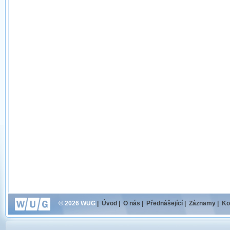
© 2026 WUG
|
Úvod
|
O nás
|
Přednášející
|
Záznamy
|
Ko