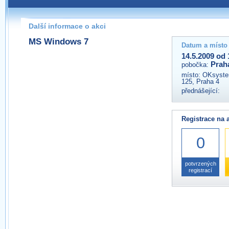
Pokud máte jakýkoliv dotaz na organizátory této akce,
prosím neváhejte nás kontaktovat na e-mailu:
Další informace o akci
praha@wug.cz
MS Windows 7
Datum a místo
14.5.2009 od 
Prah
pobočka:
místo:
OKsystem
125, Praha 4
přednášející:
Registrace na 
0
potvrzených
registrací