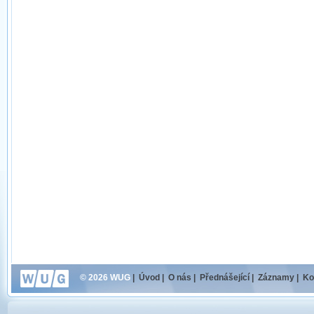
© 2026 WUG
|
Úvod
|
O nás
|
Přednášející
|
Záznamy
|
Ko