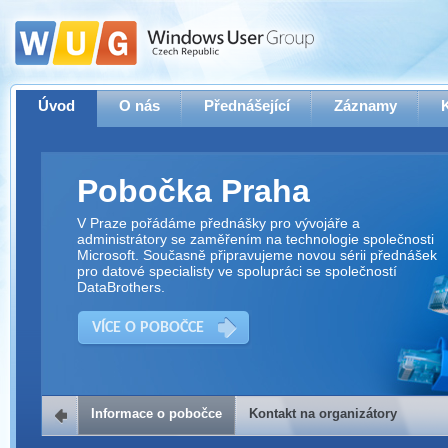
Úvod
O nás
Přednášející
Záznamy
Pobočka Praha
V Praze pořádáme přednášky pro vývojáře a
administrátory se zaměřením na technologie společnosti
Microsoft. Současně připravujeme novou sérii přednášek
pro datové specialisty ve spolupráci se společností
DataBrothers.
VÍCE O POBOČCE
Informace o pobočce
Kontakt na organizátory
Kontakt na organizátory