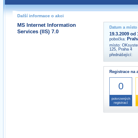
Pokud máte jakýkoliv dotaz na organizátory této akce,
prosím neváhejte nás kontaktovat na e-mailu:
Další informace o akci
praha@wug.cz
MS Internet Information
Datum a místo
Services (IIS) 7.0
19.3.2009 od 
Prah
pobočka:
místo:
OKsystem
125, Praha 4
přednášející:
Registrace na 
0
potvrzených
registrací