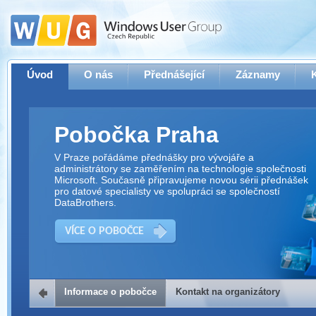
Úvod
O nás
Přednášející
Záznamy
Pobočka Praha
V Praze pořádáme přednášky pro vývojáře a
administrátory se zaměřením na technologie společnosti
Microsoft. Současně připravujeme novou sérii přednášek
pro datové specialisty ve spolupráci se společností
DataBrothers.
VÍCE O POBOČCE
Informace o pobočce
Kontakt na organizátory
Kontakt na organizátory