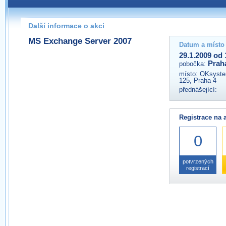
Pokud máte jakýkoliv dotaz na organizátory této akce,
prosím neváhejte nás kontaktovat na e-mailu:
Další informace o akci
praha@wug.cz
MS Exchange Server 2007
Datum a místo
29.1.2009 od 
Prah
pobočka:
místo:
OKsystem
125, Praha 4
přednášející:
Registrace na 
0
potvrzených
registrací