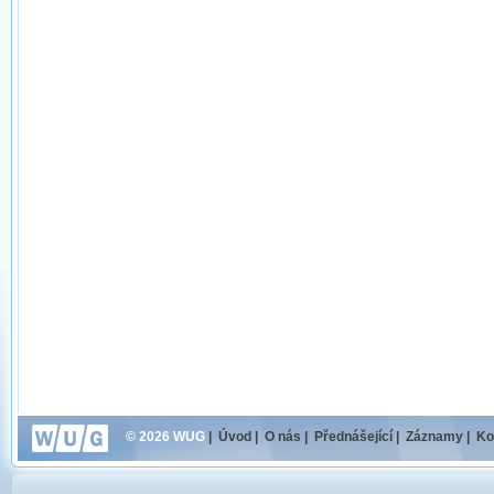
© 2026 WUG
|
Úvod
|
O nás
|
Přednášející
|
Záznamy
|
Ko