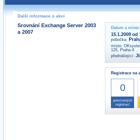
Pokud máte jakýkoliv dotaz na organizátory této akce,
prosím neváhejte nás kontaktovat na e-mailu:
Další informace o akci
praha@wug.cz
Srovnání Exchange Server 2003
Datum a místo
a 2007
15.1.2009 od 
Prah
pobočka:
místo:
OKsystem
125, Praha 4
J
přednášející:
Registrace na 
0
potvrzených
registrací