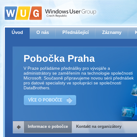
Úvod
O nás
Přednášející
Záznamy
Pobočka Praha
V Praze pořádáme přednášky pro vývojáře a
administrátory se zaměřením na technologie společnosti
Microsoft. Současně připravujeme novou sérii přednášek
pro datové specialisty ve spolupráci se společností
DataBrothers.
VÍCE O POBOČCE
Informace o pobočce
Kontakt na organizátory
Kontakt na organizátory