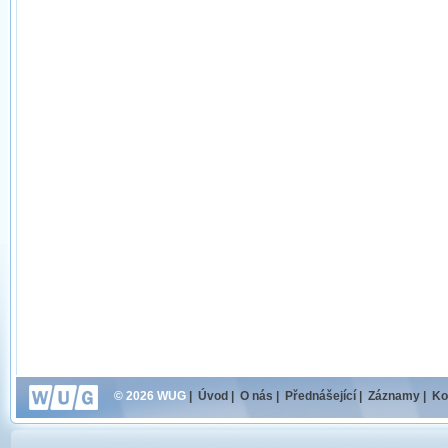
© 2026 WUG
|
Úvod
|
O nás
|
Přednášející
|
Záznamy
|
Ko