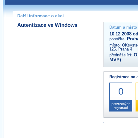
Pokud máte jakýkoliv dotaz na organizátory této akce,
prosím neváhejte nás kontaktovat na e-mailu:
Další informace o akci
praha@wug.cz
Autentizace ve Windows
Datum a místo
10.12.2008 od
Prah
pobočka:
místo:
OKsystem
125, Praha 4
O
přednášející:
MVP)
Registrace na 
0
potvrzených
registrací