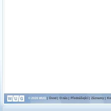
© 2026 WUG
|
Úvod
|
O nás
|
Přednášející
|
Záznamy
|
Ko