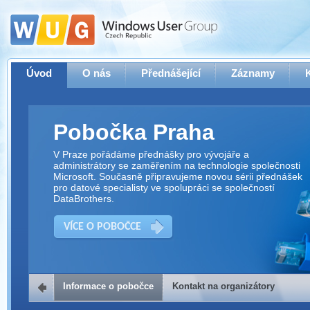
Úvod
O nás
Přednášející
Záznamy
Pobočka Praha
V Praze pořádáme přednášky pro vývojáře a
administrátory se zaměřením na technologie společnosti
Microsoft. Současně připravujeme novou sérii přednášek
pro datové specialisty ve spolupráci se společností
DataBrothers.
VÍCE O POBOČCE
Informace o pobočce
Kontakt na organizátory
Kontakt na organizátory