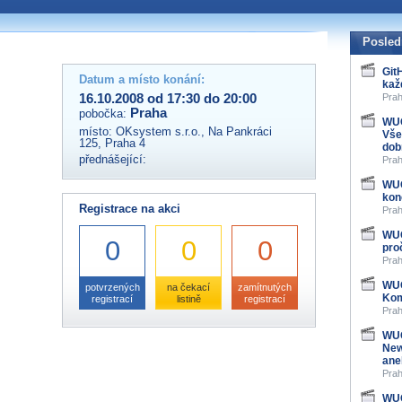
 organizátory této akce,
ovat na e-mailu:
Posled
Git
Datum a místo konání:
kaž
16.10.2008 od 17:30 do 20:00
Prah
Praha
pobočka:
WUG
místo:
OKsystem s.r.o., Na Pankráci
Vše
125, Praha 4
dob
přednášející:
Prah
WUG
kon
Registrace na akci
Prah
WUG
0
0
0
pro
Prah
WUG
potvrzených
na čekací
zamítnutých
Kom
registrací
listině
registrací
Prah
WUG
New
ane
Prah
WUG