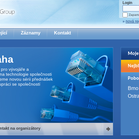
Login
Zapama
»
nová re
jící
Záznamy
Kontakt
Moje
aha
Pro zo
Nejbl
se pro
pro vývojáře a
na technologie společnosti
2. 9. 
Pobo
jeme novou sérii přednášek
WUG 
upráci se společností
4. 9. 
Brno
SQL 
Ostr
ntakt na organizátory
organizátory