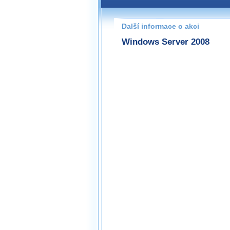
Pokud máte jakýkoliv dotaz na
prosím neváhejte nás kontakt
Další informace o akci
praha@wug.cz
Windows Server 2008