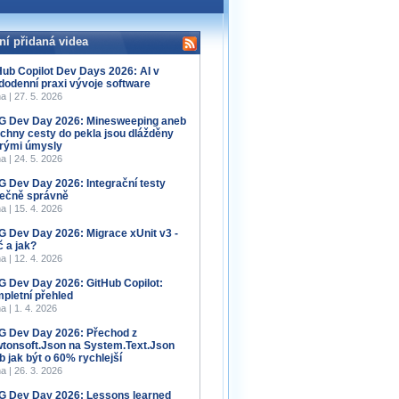
ní přidaná videa
Hub Copilot Dev Days 2026: AI v
dodenní praxi vývoje software
a | 27. 5. 2026
 Dev Day 2026: Minesweeping aneb
chny cesty do pekla jsou dlážděny
rými úmysly
a | 24. 5. 2026
 Dev Day 2026: Integrační testy
ečně správně
a | 15. 4. 2026
 Dev Day 2026: Migrace xUnit v3 -
č a jak?
a | 12. 4. 2026
 Dev Day 2026: GitHub Copilot:
pletní přehled
a | 1. 4. 2026
 Dev Day 2026: Přechod z
tonsoft.Json na System.Text.Json
b jak být o 60% rychlejší
a | 26. 3. 2026
 Dev Day 2026: Lessons learned