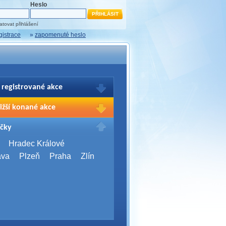
Heslo
tovat přihlášení
gistrace
»
zapomenuté heslo
 registrované akce
brazení Vašich registrací na akce
ižší konané akce
sím přihlašte.
2026,
Brno
čky
Days 2026
2026,
Brno
Hradec Králové
Server Bootcamp 2026
ava
Plzeň
Praha
Zlín