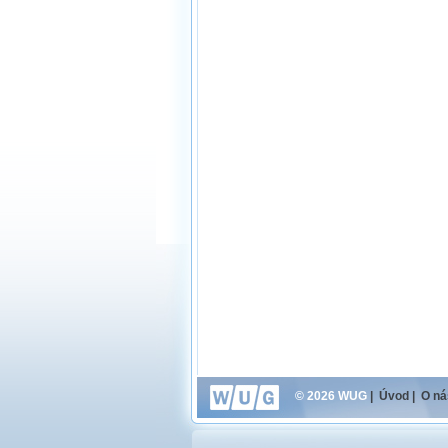
© 2026 WUG
|
Úvod
|
O ná