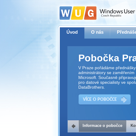
Úvod
O nás
Přednáše
Pobočka Pr
V Praze pořádáme přednášky 
administrátory se zaměřením 
Microsoft. Současně připravu
pro datové specialisty ve spol
DataBrothers.
VÍCE O POBOČCE
Informace o pobočce
Ko
Kontakt na 