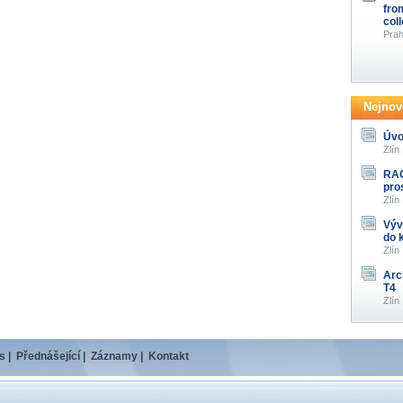
fro
col
Prah
Nejnově
Úvo
Zlín
RAG
pro
Zlín
Výv
do 
Zlín
Arc
T4
Zlín
s
|
Přednášející
|
Záznamy
|
Kontakt