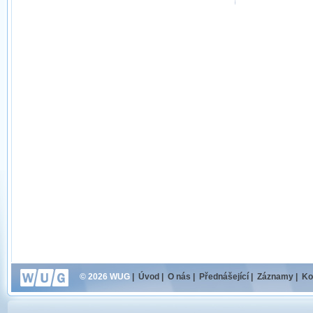
© 2026 WUG
|
Úvod
|
O nás
|
Přednášející
|
Záznamy
|
Ko