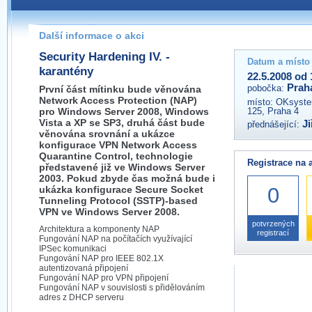
Pokud máte jakýkoliv dotaz na organizátory této akce,
prosím neváhejte nás kontaktovat na e-mailu:
Další informace o akci
praha@wug.cz
Security Hardening IV. -
Datum a místo
karantény
22.5.2008 od 
Prah
pobočka:
První část mítinku bude věnována
Network Access Protection (NAP)
místo:
OKsystem
pro Windows Server 2008, Windows
125, Praha 4
Vista a XP se SP3, druhá část bude
J
přednášející:
věnována srovnání a ukázce
konfigurace VPN Network Access
Quarantine Control, technologie
Registrace na 
představené již ve Windows Server
2003. Pokud zbyde čas možná bude i
0
ukázka konfigurace Secure Socket
Tunneling Protocol (SSTP)-based
VPN ve Windows Server 2008.
potvrzených
Architektura a komponenty NAP
registrací
Fungování NAP na počítačích využívající
IPSec komunikaci
Fungování NAP pro IEEE 802.1X
autentizovaná připojení
Fungování NAP pro VPN připojení
Fungování NAP v souvislosti s přidělováním
adres z DHCP serveru