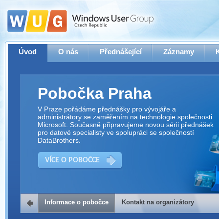
Úvod
O nás
Přednášející
Záznamy
Pobočka Praha
V Praze pořádáme přednášky pro vývojáře a
administrátory se zaměřením na technologie společnosti
Microsoft. Současně připravujeme novou sérii přednášek
pro datové specialisty ve spolupráci se společností
DataBrothers.
VÍCE O POBOČCE
Informace o pobočce
Kontakt na organizátory
Kontakt na organizátory