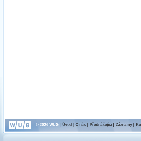
© 2026 WUG
|
Úvod
|
O nás
|
Přednášející
|
Záznamy
|
Ko