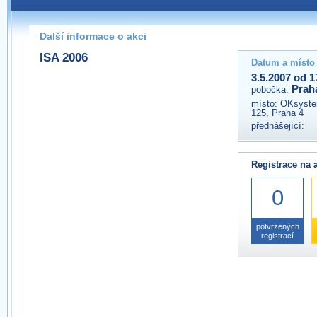
Pokud máte jakýkoliv dotaz na organizátory této akce,
prosím neváhejte nás kontaktovat na e-mailu:
Další informace o akci
praha@wug.cz
ISA 2006
Datum a místo
3.5.2007 od 1
Prah
pobočka:
místo:
OKsystem
125, Praha 4
přednášející:
Registrace na 
0
potvrzených
registrací