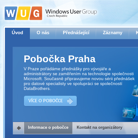
Úvod
O nás
Přednášející
Záznamy
Pobočka Praha
V Praze pořádáme přednášky pro vývojáře a
administrátory se zaměřením na technologie společnosti
Microsoft. Současně připravujeme novou sérii přednášek
pro datové specialisty ve spolupráci se společností
DataBrothers.
VÍCE O POBOČCE
Informace o pobočce
Kontakt na organizátory
Kontakt na organizátory