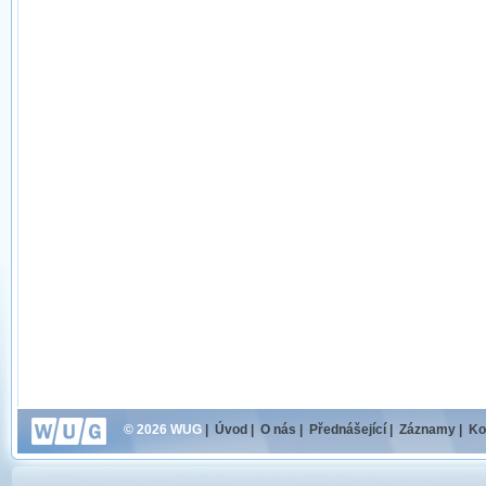
© 2026 WUG
|
Úvod
|
O nás
|
Přednášející
|
Záznamy
|
Ko