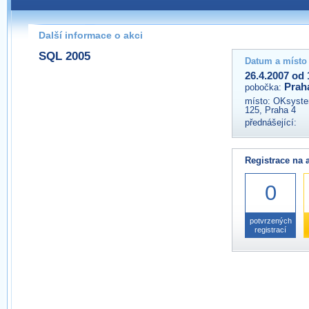
Pokud máte jakýkoliv dotaz na organizátory této akce,
prosím neváhejte nás kontaktovat na e-mailu:
Další informace o akci
praha@wug.cz
SQL 2005
Datum a místo
26.4.2007 od 
Prah
pobočka:
místo:
OKsystem
125, Praha 4
přednášející:
Registrace na 
0
potvrzených
registrací