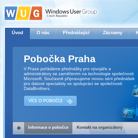
Úvod
O nás
Přednášející
Záznamy
Pobočka Praha
V Praze pořádáme přednášky pro vývojáře a
administrátory se zaměřením na technologie společnosti
Microsoft. Současně připravujeme novou sérii přednášek
pro datové specialisty ve spolupráci se společností
DataBrothers.
VÍCE O POBOČCE
Informace o pobočce
Kontakt na organizátory
Kontakt na organizátory