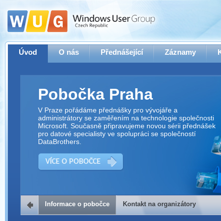
Úvod
O nás
Přednášející
Záznamy
Pobočka Praha
V Praze pořádáme přednášky pro vývojáře a
administrátory se zaměřením na technologie společnosti
Microsoft. Současně připravujeme novou sérii přednášek
pro datové specialisty ve spolupráci se společností
DataBrothers.
VÍCE O POBOČCE
Informace o pobočce
Kontakt na organizátory
Kontakt na organizátory