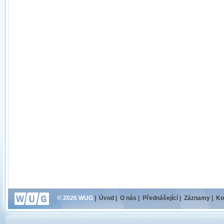
© 2026 WUG
|
Úvod
|
O nás
|
Přednášející
|
Záznamy
|
Ko