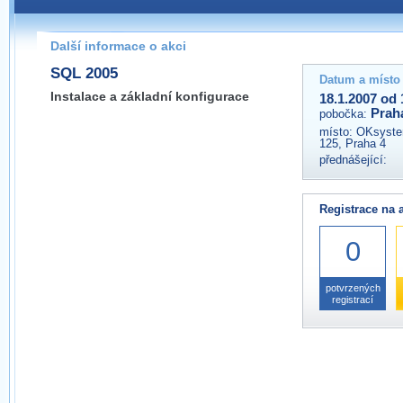
Pokud máte jakýkoliv dotaz na organizátory této akce,
prosím neváhejte nás kontaktovat na e-mailu:
Další informace o akci
praha@wug.cz
SQL 2005
Datum a místo
Instalace a základní konfigurace
18.1.2007 od 
Prah
pobočka:
místo:
OKsystem
125, Praha 4
přednášející:
Registrace na 
0
potvrzených
registrací