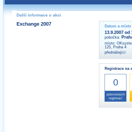
Pokud máte jakýkoliv dotaz na organizátory této akce,
prosím neváhejte nás kontaktovat na e-mailu:
Další informace o akci
praha@wug.cz
Exchange 2007
Datum a místo
13.9.2007 od 
Prah
pobočka:
místo:
OKsystem
125, Praha 4
přednášející:
Registrace na 
0
potvrzených
registrací