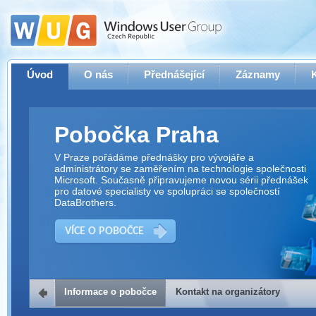
Úvod
O nás
Přednášející
Záznamy
Pobočka Praha
V Praze pořádáme přednášky pro vývojáře a
administrátory se zaměřením na technologie společnosti
Microsoft. Současně připravujeme novou sérii přednášek
pro datové specialisty ve spolupráci se společností
DataBrothers.
VÍCE O POBOČCE
Informace o pobočce
Kontakt na organizátory
Kontakt na organizátory