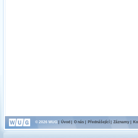
© 2026 WUG
|
Úvod
|
O nás
|
Přednášející
|
Záznamy
|
Ko