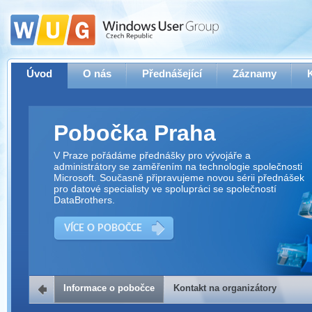
Úvod
O nás
Přednášející
Záznamy
Pobočka Praha
V Praze pořádáme přednášky pro vývojáře a
administrátory se zaměřením na technologie společnosti
Microsoft. Současně připravujeme novou sérii přednášek
pro datové specialisty ve spolupráci se společností
DataBrothers.
VÍCE O POBOČCE
Informace o pobočce
Kontakt na organizátory
Kontakt na organizátory