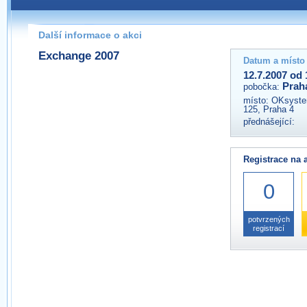
Pokud máte jakýkoliv dotaz na organizátory této akce,
prosím neváhejte nás kontaktovat na e-mailu:
Další informace o akci
praha@wug.cz
Exchange 2007
Datum a místo
12.7.2007 od 
Prah
pobočka:
místo:
OKsystem
125, Praha 4
přednášející:
Registrace na 
0
potvrzených
registrací