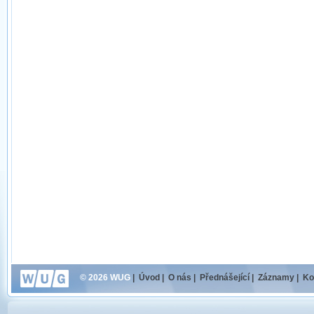
© 2026 WUG
|
Úvod
|
O nás
|
Přednášející
|
Záznamy
|
Ko