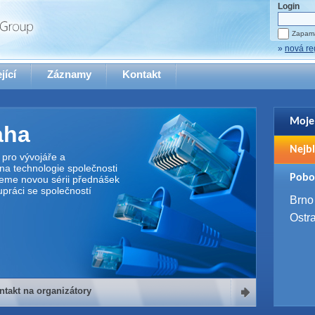
Login
Zapama
»
nová re
jící
Záznamy
Kontakt
Moje
aha
Pro zo
Nejbl
se pro
pro vývojáře a
na technologie společnosti
2. 9. 
Pobo
jeme novou sérii přednášek
WUG 
upráci se společností
4. 9. 
Brno
SQL 
Ostr
ntakt na organizátory
organizátory