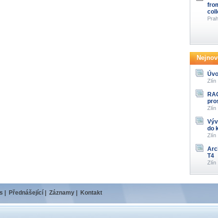
fro
col
Prah
Nejnově
Úvo
Zlín
RAG
pro
Zlín
Výv
do 
Zlín
Arc
T4
Zlín
s
|
Přednášející
|
Záznamy
|
Kontakt