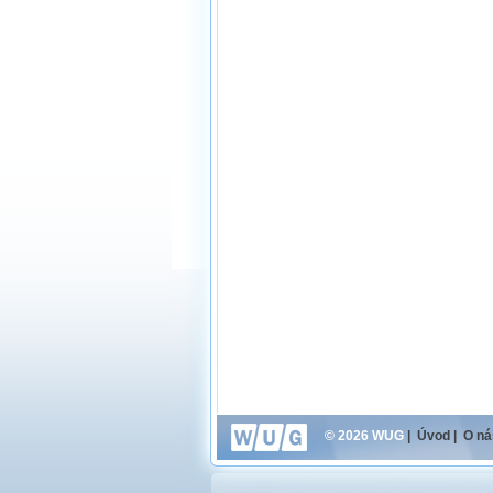
© 2026 WUG
|
Úvod
|
O ná