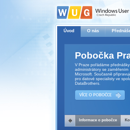
Úvod
O nás
Přednáše
Pobočka Pr
V Praze pořádáme přednášky 
administrátory se zaměřením 
Microsoft. Současně připravu
pro datové specialisty ve spol
DataBrothers.
VÍCE O POBOČCE
Informace o pobočce
Ko
Kontakt na 