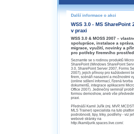
Pokud máte jakýkoliv dotaz na
prosím neváhejte nás kontakt
Další informace o akci
praha@wug.cz
WSS 3.0 - MS SharePoint 
v praxi
WSS 3.0 & MOSS 2007 – vlastno
spolupráce, instalace a správa
migrace, využití, novinky a pří
pro potřeby firemního prostřed
Seznamte se s rodinou produktů Micros
SharePoint (Windows SharePoint Serv
3.0, SharePoint Server 2007, Forms Se
2007), jejich přínosy pro každodenní b
firem, scénáři nasazení a možnostmi vy
(online sdílení informací, řízená tvorba
dokumentů, integrace aplikacemi Micro
Office 2007). Jedinečný seminář probíh
formou demoshow, aneb vše předved
praxi.
Přednáší Kamil Juřík (mj. MVP, MCDS
MLS Trainer) specialista na tuto platfo
podrobnosti, tipy, triky, postřehy - viz j
webové stránky na
http://kamiljurik.spaces.live.com/.