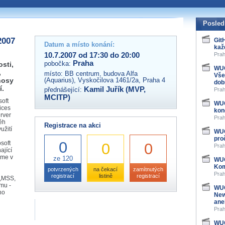
 organizátory této akce,
ovat na e-mailu:
Posled
2007
Git
Datum a místo konání:
kaž
10.7.2007 od 17:30 do 20:00
Prah
Praha
pobočka:
sti,
WUG
,
místo:
BB centrum, budova Alfa
Vše
nosy
(Aquarius), Vyskočilova 1461/2a, Praha 4
dob
í.
Kamil Juřík (MVP,
přednášející:
Prah
MCITP)
oft
WUG
ices
kon
rver
Prah
ěh
Registrace na akci
užití
WUG
pro
0
soft
0
0
Prah
ající
eme v
ze 120
WUG
Kom
potvrzených
na čekací
zamítnutých
Prah
registrací
listině
registrací
T,MSS,
rmu -
WUG
eho
New
ane
Prah
WUG