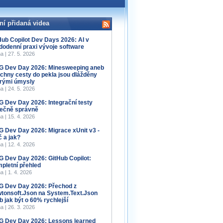
ní přidaná videa
Hub Copilot Dev Days 2026: AI v
dodenní praxi vývoje software
a | 27. 5. 2026
 Dev Day 2026: Minesweeping aneb
chny cesty do pekla jsou dlážděny
rými úmysly
a | 24. 5. 2026
 Dev Day 2026: Integrační testy
ečně správně
a | 15. 4. 2026
 Dev Day 2026: Migrace xUnit v3 -
č a jak?
a | 12. 4. 2026
 Dev Day 2026: GitHub Copilot:
pletní přehled
a | 1. 4. 2026
 Dev Day 2026: Přechod z
tonsoft.Json na System.Text.Json
b jak být o 60% rychlejší
a | 26. 3. 2026
 Dev Day 2026: Lessons learned