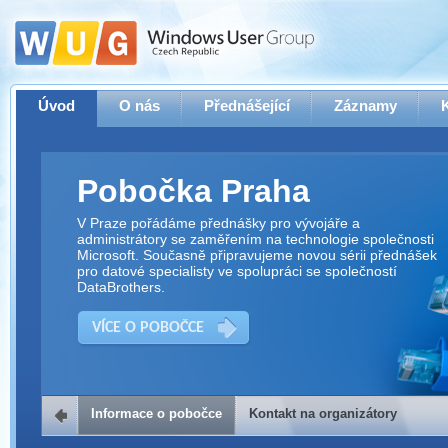
Úvod
O nás
Přednášející
Záznamy
Pobočka Praha
V Praze pořádáme přednášky pro vývojáře a
administrátory se zaměřením na technologie společnosti
Microsoft. Současně připravujeme novou sérii přednášek
pro datové specialisty ve spolupráci se společností
DataBrothers.
VÍCE O POBOČCE
Informace o pobočce
Kontakt na organizátory
Kontakt na organizátory