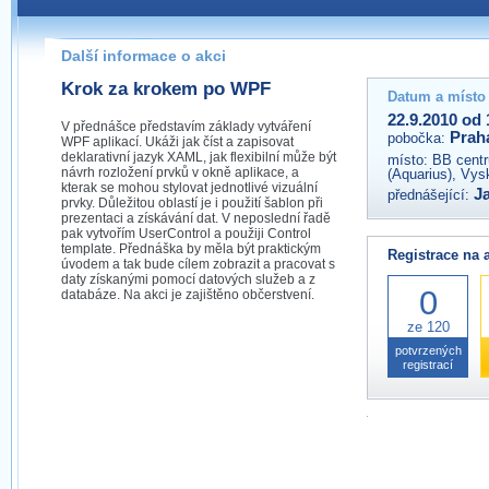
Pokud máte jakýkoliv dotaz na organizátory této akce,
prosím neváhejte nás kontaktovat na e-mailu:
Další informace o akci
praha@wug.cz
Krok za krokem po WPF
Datum a místo
22.9.2010 od 
V přednášce představím základy vytváření
Prah
pobočka:
WPF aplikací. Ukáži jak číst a zapisovat
deklarativní jazyk XAML, jak flexibilní může být
místo:
BB centr
návrh rozložení prvků v okně aplikace, a
(Aquarius), Vys
kterak se mohou stylovat jednotlivé vizuální
J
přednášející:
prvky. Důležitou oblastí je i použití šablon při
prezentaci a získávání dat. V neposlední řadě
pak vytvořím UserControl a použiji Control
template. Přednáška by měla být praktickým
Registrace na 
úvodem a tak bude cílem zobrazit a pracovat s
daty získanými pomocí datových služeb a z
0
databáze. Na akci je zajištěno občerstvení.
ze 120
potvrzených
registrací