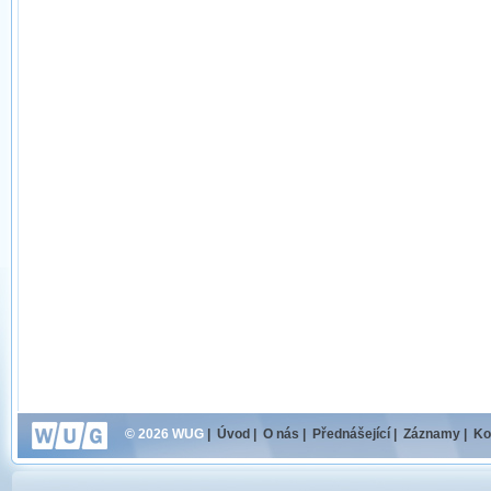
© 2026 WUG
|
Úvod
|
O nás
|
Přednášející
|
Záznamy
|
Ko