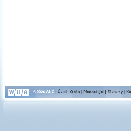
© 2026 WUG
|
Úvod
|
O nás
|
Přednášející
|
Záznamy
|
Ko