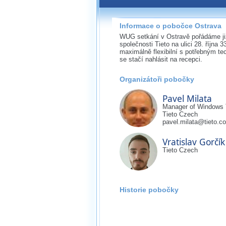
Pokud máte jakýkoliv dotaz na
pobočky, prosím neváhejte ná
Informace o pobočce Ostrava
ostrava@wug.cz
WUG setkání v Ostravě pořádáme již
společnosti Tieto na ulici 28. října 
maximálně flexibilní s potřebným t
se stačí nahlásit na recepci.
Organizátoři pobočky
Pavel Milata
Manager of Windows
Tieto Czech
pavel.milata@tieto.c
Vratislav Gorčík
Tieto Czech
Historie pobočky