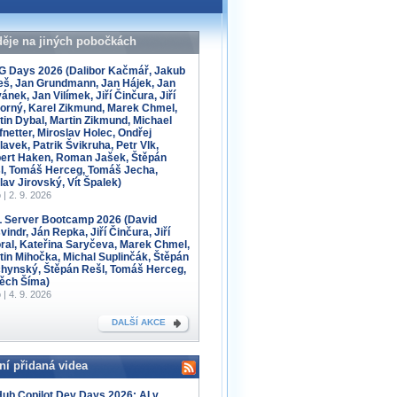
děje na jiných pobočkách
 Days 2026 (Dalibor Kačmář, Jakub
eš, Jan Grundmann, Jan Hájek, Jan
ánek, Jan Vilímek, Jiří Činčura, Jiří
orný, Karel Zikmund, Marek Chmel,
tin Dybal, Martin Zikmund, Michael
fnetter, Miroslav Holec, Ondřej
lavek, Patrik Švikruha, Petr Vlk,
ert Haken, Roman Jašek, Štěpán
l, Tomáš Herceg, Tomáš Jecha,
lav Jirovský, Vít Špalek)
 | 2. 9. 2026
 Server Bootcamp 2026 (David
indr, Ján Repka, Jiří Činčura, Jiří
ral, Kateřina Saryčeva, Marek Chmel,
tin Mihočka, Michal Suplinčák, Štěpán
hynský, Štěpán Rešl, Tomáš Herceg,
těch Šíma)
 | 4. 9. 2026
DALŠÍ AKCE
ní přidaná videa
Hub Copilot Dev Days 2026: AI v