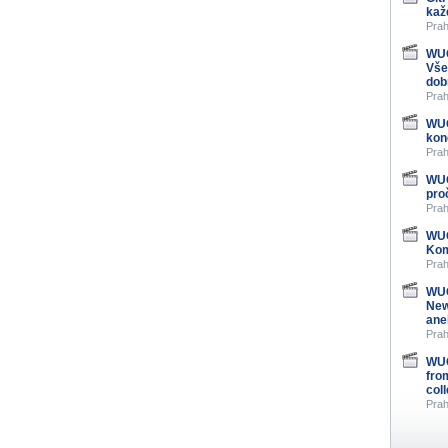
kaž
Prah
WUG
Vše
dob
Prah
WUG
kon
Prah
WUG
pro
Prah
WUG
Kom
Prah
WUG
New
ane
Prah
WUG
fro
col
Prah