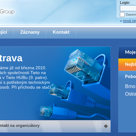
Login
Zapama
»
nová re
jící
Záznamy
Kontakt
Moje
trava
Pro zo
Nejbl
se pro
áme již od března 2010.
ách společnosti Tieto na
2. 9. 
Pobo
a v Tieto HUBu (9. patro).
WUG 
lní s potřebným technickým
4. 9. 
Brno
sob. Při příchodu se stačí
SQL 
Ostr
ntakt na organizátory
organizátory