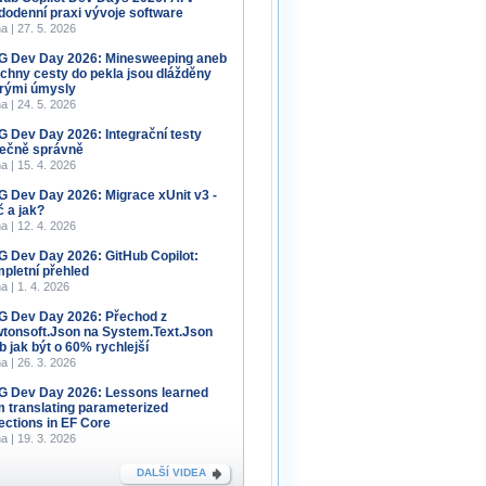
dodenní praxi vývoje software
a | 27. 5. 2026
 Dev Day 2026: Minesweeping aneb
chny cesty do pekla jsou dlážděny
rými úmysly
a | 24. 5. 2026
 Dev Day 2026: Integrační testy
ečně správně
a | 15. 4. 2026
 Dev Day 2026: Migrace xUnit v3 -
č a jak?
a | 12. 4. 2026
 Dev Day 2026: GitHub Copilot:
pletní přehled
a | 1. 4. 2026
 Dev Day 2026: Přechod z
tonsoft.Json na System.Text.Json
b jak být o 60% rychlejší
a | 26. 3. 2026
 Dev Day 2026: Lessons learned
m translating parameterized
lections in EF Core
a | 19. 3. 2026
DALŠÍ VIDEA