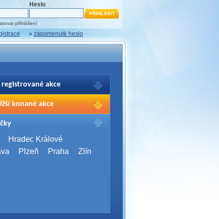
Heslo
tovat přihlášení
gistrace
»
zapomenuté heslo
 registrované akce
brazení Vašich registrací na akce
ižší konané akce
sím přihlašte.
2026,
Brno
čky
Days 2026
2026,
Brno
Hradec Králové
Server Bootcamp 2026
ava
Plzeň
Praha
Zlín