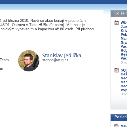
 organizátory této
s kontaktovat na e-mailu:
Co se 
 od března 2010. Nově se akce konají v prostorách
WUG
3346/91, Ostrava v Tieto HUBu (9. patro). Místnost je
Jar
echnickým vybavením a kapacitou až 80 osob. Při příchodu
Křiv
Pok
Mar
Gra
Vác
Rob
Stanislav Jedlička
Reš
Vác
 Team
standa@wug.cz
Brno
om
SQL
Gešv
Neo
Mar
Bec
Voj
Brno
Posled
Git