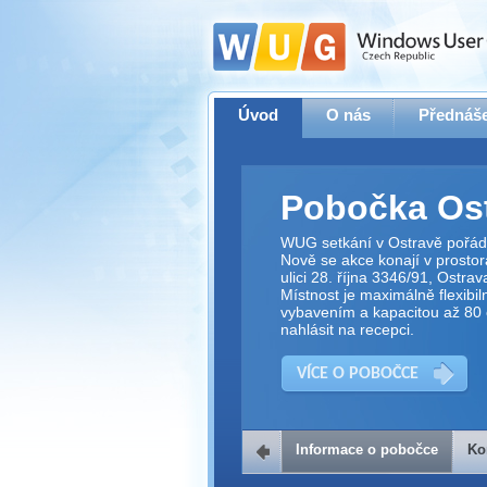
Úvod
O nás
Přednáše
Pobočka Os
WUG setkání v Ostravě pořád
Nově se akce konají v prostor
ulici 28. října 3346/91, Ostrav
Místnost je maximálně flexibi
vybavením a kapacitou až 80 o
nahlásit na recepci.
VÍCE O POBOČCE
Informace o pobočce
Ko
Kontakt na 