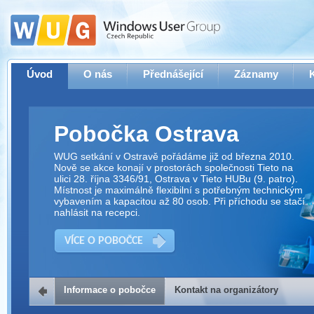
Úvod
O nás
Přednášející
Záznamy
Pobočka Ostrava
WUG setkání v Ostravě pořádáme již od března 2010.
Nově se akce konají v prostorách společnosti Tieto na
ulici 28. října 3346/91, Ostrava v Tieto HUBu (9. patro).
Místnost je maximálně flexibilní s potřebným technickým
vybavením a kapacitou až 80 osob. Při příchodu se stačí
nahlásit na recepci.
VÍCE O POBOČCE
Informace o pobočce
Kontakt na organizátory
Kontakt na organizátory