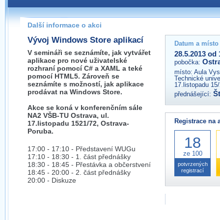
Pokud máte jakýkoliv dotaz na organizátory této akce,
prosím neváhejte nás kontaktovat na e-mailu:
Další informace o akci
ostrava@wug.cz
Vývoj Windows Store aplikací
Datum a místo
V semináři se seznámíte, jak vytvářet
28.5.2013 od 
aplikace pro nové uživatelské
Ostr
pobočka:
rozhraní pomocí C# a XAML a teké
místo:
Aula Vys
pomocí HTML5. Zároveň se
Technické unive
seznámíte s možností, jak aplikace
17.listopadu 15
prodávat na Windows Store.
Š
přednášející:
Akce se koná v konferenčním sále
NA2 VŠB-TU Ostrava, ul.
Registrace na 
17.listopadu 1521/72, Ostrava-
Poruba.
18
17:00 - 17:10 - Představení WUGu
ze 100
17:10 - 18:30 - 1. část přednášky
18:30 - 18:45 - Přestávka a občerstvení
potvrzených
registrací
18:45 - 20:00 - 2. část přednášky
20:00 - Diskuze