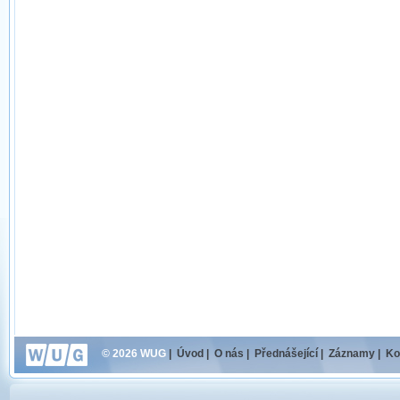
© 2026 WUG
|
Úvod
|
O nás
|
Přednášející
|
Záznamy
|
Ko