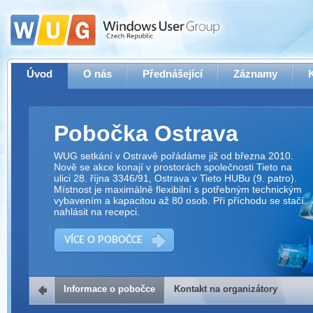
Úvod
O nás
Přednášející
Záznamy
Pobočka Ostrava
WUG setkání v Ostravě pořádáme již od března 2010.
Nově se akce konají v prostorách společnosti Tieto na
ulici 28. října 3346/91, Ostrava v Tieto HUBu (9. patro).
Místnost je maximálně flexibilní s potřebným technickým
vybavením a kapacitou až 80 osob. Při příchodu se stačí
nahlásit na recepci.
VÍCE O POBOČCE
Informace o pobočce
Kontakt na organizátory
Kontakt na organizátory