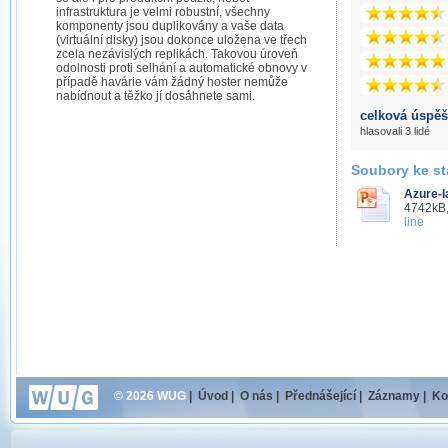
infrastruktura je velmi robustní, všechny
komponenty jsou duplikovány a vaše data
(virtuální disky) jsou dokonce uložena ve třech
zcela nezávislých replikách. Takovou úroveň
odolnosti proti selhání a automatické obnovy v
případě havárie vám žádný hoster nemůže
nabídnout a těžko jí dosáhnete sami.
celková úspěš
hlasovali 3 lidé
Soubory ke st
Azure-I
4742kB,
line
© 2026 WUG
|
Úvod
|
O nás
|
Přednášející
|
Záznamy
|
Ko