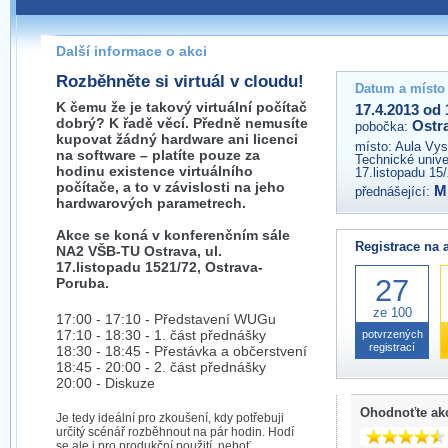
Pokud máte jakýkoliv dotaz na organizátory této akce,
prosím neváhejte nás kontaktovat na e-mailu:
Další informace o akci
ostrava@wug.cz
Rozběhněte si virtuál v cloudu!
Datum a místo
K čemu že je takový virtuální počítač
17.4.2013 od 
dobrý? K řadě věcí. Předně nemusíte
Ostr
pobočka:
kupovat žádný hardware ani licenci
místo:
Aula Vys
na software – platíte pouze za
Technické unive
hodinu existence virtuálního
17.listopadu 15
počítače, a to v závislosti na jeho
M
přednášející:
hardwarových parametrech.
Akce se koná v konferenčním sále
Registrace na 
NA2 VŠB-TU Ostrava, ul.
17.listopadu 1521/72, Ostrava-
27
Poruba.
ze 100
17:00 - 17:10 - Představení WUGu
17:10 - 18:30 - 1. část přednášky
potvrzených
registrací
18:30 - 18:45 - Přestávka a občerstvení
18:45 - 20:00 - 2. část přednášky
20:00 - Diskuze
Ohodnoťte ak
Je tedy ideální pro zkoušení, kdy potřebuji
určitý scénář rozběhnout na pár hodin. Hodí
se ale i pro produkční použití, neboť