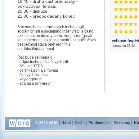
18:45 - druhá část přednášky -
pokračování tématu
20:30 - diskuze
21:00 - předpokládaný konec
S rozmachem internetových technologií,
sociálních sítí a sociálního inženýrství a často
až bezmezné důvěry laické veřejnosti („psali
to na Internetu, tak je to pravda“) se počítačová
celková úspěš
bezpečnost stává opět jedním z
hlasovalo 21 lidí
nejdůležitějších témat.
Řeč bude zejména o:
- odposlechu počítačových sítí
- SSL a HTTPS
- certifikátech a šifrování
- čipových kartách
- keyloggerech
- spamu a antivirech
© 2026 WUG
|
Úvod
|
O nás
|
Přednášející
|
Záznamy
|
Ko