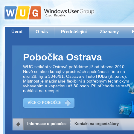
Úvod
O nás
Přednášející
Záznamy
Pobočka Ostrava
WUG setkání v Ostravě pořádáme již od března 2010.
Nově se akce konají v prostorách společnosti Tieto na
ulici 28. října 3346/91, Ostrava v Tieto HUBu (9. patro).
Místnost je maximálně flexibilní s potřebným technickým
vybavením a kapacitou až 80 osob. Při příchodu se stačí
nahlásit na recepci.
VÍCE O POBOČCE
Informace o pobočce
Kontakt na organizátory
Kontakt na organizátory