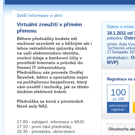
Pokud máte jakýkoliv dotaz na organizátory této akce,
prosím neváhejte nás kontaktovat na e-mailu:
Další informace o akci
ostrava@wug.cz
Virtuální zneužití v přímém
Datum a místo
přenosu
18.1.2011 od 
Ostr
pobočka:
Během přednášky budete mít
možnost seznámit se s běžnými ale i
místo:
Aula Vys
lehce netradičními způsoby útoků
Technické unive
17.listopadu 15
na vaši elektronickou identitu,
O
osobní údaje a bankovní účty v
přednášející:
MVP)
prostředí Internetu a průniků do
firemní IT infrastruktury.
Přednáškou vás provede Ondřej
Ševeček, lektor a specialista nejen
Registrace na 
na počítačovou bezpečnost, který
vám osvětlí i techniky, jak se těmto
100
útokům efektivně bránit.
ze 100
Přednáška se koná v prostorách
Nové auly NA2.
potvrzených
registrací
17:00 - zahájení, informace o WUG
17:10 - první část přednášky
Ohodnoťte ak
18:30 - přestávka, občerstvení