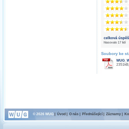
celková úspěš
hlasovalo 17 lidí
Soubory ke st
WUG_Wi
2351kB,
© 2026 WUG
|
Úvod
|
O nás
|
Přednášející
|
Záznamy
|
Ko