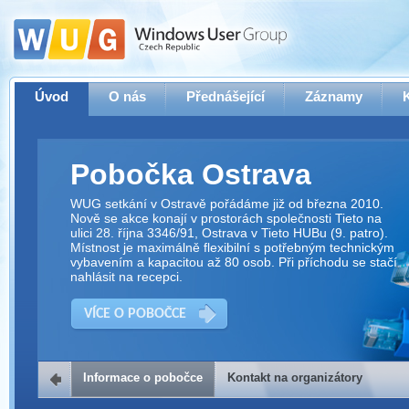
Úvod
O nás
Přednášející
Záznamy
Pobočka Ostrava
WUG setkání v Ostravě pořádáme již od března 2010.
Nově se akce konají v prostorách společnosti Tieto na
ulici 28. října 3346/91, Ostrava v Tieto HUBu (9. patro).
Místnost je maximálně flexibilní s potřebným technickým
vybavením a kapacitou až 80 osob. Při příchodu se stačí
nahlásit na recepci.
VÍCE O POBOČCE
Informace o pobočce
Kontakt na organizátory
Kontakt na organizátory