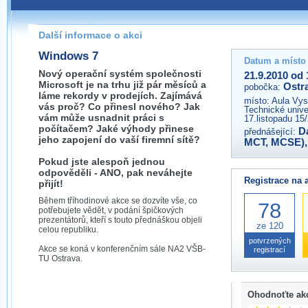
Pokud máte jakýkoliv dotaz na organizátory této akce,
prosím neváhejte nás kontaktovat na e-mailu:
Další informace o akci
ostrava@wug.cz
Windows 7
Datum a místo
Nový operační systém společnosti
21.9.2010 od 
Microsoft je na trhu již pár měsíců a
Ostr
pobočka:
láme rekordy v prodejích. Zajímává
místo:
Aula Vys
vás proč? Co přinesl nového? Jak
Technické unive
vám může usnadnit práci s
17.listopadu 15
počítačem? Jaké výhody přinese
D
přednášející:
jeho zapojení do vaší firemní sítě?
MCT, MCSE)
Pokud jste alespoň jednou
odpověděli - ANO, pak neváhejte
Registrace na 
přijít!
Během tříhodinové akce se dozvíte vše, co
78
potřebujete vědět, v podání špičkových
prezentátorů, kteří s touto přednáškou objeli
ze 120
celou republiku.
potvrzených
Akce se koná v konferenčním sále NA2 VŠB-
registrací
TU Ostrava.
Ohodnoťte ak