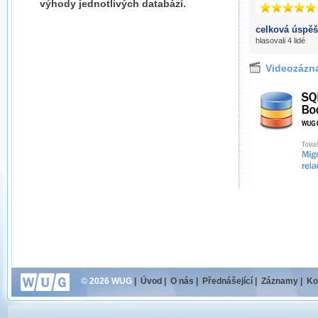
výhody jednotlivých databází.
celková úspěš
hlasovali 4 lidé
Videozázn
© 2026 WUG
|
Úvod
|
O nás
|
Přednášející
|
Záznamy
|
Ko