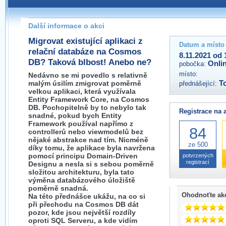
Pokud máte jakýkoliv dotaz na organizátory této akce,
prosím neváhejte nás kontaktovat na e-mailu:
Další informace o akci
Migrovat existující aplikaci z
Datum a místo
relační databáze na Cosmos
8.11.2021 od 
DB? Taková blbost! Anebo ne?
Onli
pobočka:
místo:
Nedávno se mi povedlo s relativně
malým úsilím zmigrovat poměrně
T
přednášející:
velkou aplikaci, která využívala
Entity Framework Core, na Cosmos
DB. Pochopitelně by to nebylo tak
Registrace na 
snadné, pokud bych Entity
Framework používal napřímo z
84
controllerů nebo viewmodelů bez
nějaké abstrakce nad tím. Nicméně
ze 500
díky tomu, že aplikace byla navržena
pomocí principu Domain-Driven
potvrzených
registrací
Designu a nesla si s sebou poměrně
složitou architekturu, byla tato
výměna databázového úložiště
poměrně snadná.
Ohodnoťte ak
Na této přednášce ukážu, na co si
při přechodu na Cosmos DB dát
pozor, kde jsou největší rozdíly
oproti SQL Serveru, a kde vidím