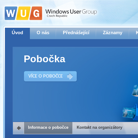
Úvod
O nás
Přednášející
Záznamy
Pobočka
VÍCE O POBOČCE
Informace o pobočce
Kontakt na organizátory
Kontakt na organizátory