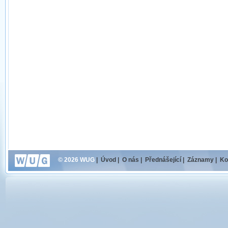
© 2026 WUG
|
Úvod
|
O nás
|
Přednášející
|
Záznamy
|
Ko