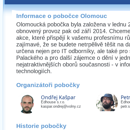
Pokud máte jakýkoliv dotaz na organizátory této
pobočky, prosím neváhejte nás kontaktovat na e-mailu:
Informace o pobočce Olomouc
olomouc@wug.cz
Olomoucká pobočka byla založena v lednu 
obnovený provoz pak od září 2014. Chceme
akce, které přispějí k vašemu profesnímu rů
zajímavé, že se budete netrpělivě těšit na da
určena nejen pro IT odborníky, ale také pro 
Palackého a pro další zájemce o dění v jed
nejatraktivnějších oborů současnosti - v inf
technologiích.
Organizátoři pobočky
Ondřej Kašpar
Pet
Edhouse s.r.o.
Edhou
kaspar.ondrej@volny.cz
petr
Historie pobočky