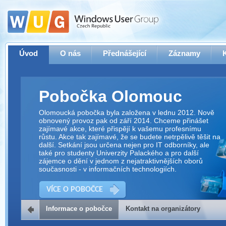
Úvod
O nás
Přednášející
Záznamy
Pobočka Olomouc
Olomoucká pobočka byla založena v lednu 2012. Nově
obnovený provoz pak od září 2014. Chceme přinášet
zajímavé akce, které přispějí k vašemu profesnímu
růstu. Akce tak zajímavé, že se budete netrpělivě těšit na
další. Setkání jsou určena nejen pro IT odborníky, ale
také pro studenty Univerzity Palackého a pro další
zájemce o dění v jednom z nejatraktivnějších oborů
současnosti - v informačních technologiích.
VÍCE O POBOČCE
Informace o pobočce
Kontakt na organizátory
Kontakt na organizátory