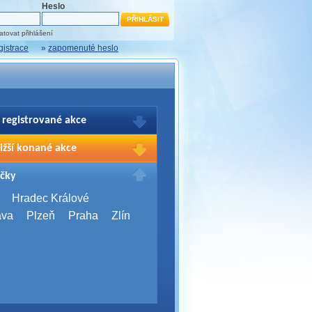
Heslo
tovat přihlášení
gistrace
»
zapomenuté heslo
 registrované akce
brazení Vašich registrací na akce
ižší konané akce
sím přihlašte.
2026,
Brno
čky
Days 2026
2026,
Brno
Hradec Králové
Server Bootcamp 2026
ava
Plzeň
Praha
Zlín