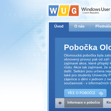
Úvod
O nás
Přednáše
Pobočka Ol
Olomoucká pobočka byla zalo
obnovený provoz pak od září
zajímavé akce, které přispěj
růstu. Akce tak zajímavé, že s
další. Setkání jsou určena nej
také pro studenty Univerzity 
zájemce o dění v jednom z nej
současnosti - v informačních 
VÍCE O POBOČCE
Informace o pobočce
Ko
Kontakt na 