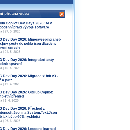
ní přidaná videa
Hub Copilot Dev Days 2026: AI v
dodenní praxi vývoje software
a | 27. 5. 2026
 Dev Day 2026: Minesweeping aneb
chny cesty do pekla jsou dlážděny
rými úmysly
a | 24. 5. 2026
 Dev Day 2026: Integrační testy
ečně správně
a | 15. 4. 2026
 Dev Day 2026: Migrace xUnit v3 -
č a jak?
a | 12. 4. 2026
 Dev Day 2026: GitHub Copilot:
pletní přehled
a | 1. 4. 2026
 Dev Day 2026: Přechod z
tonsoft.Json na System.Text.Json
b jak být o 60% rychlejší
a | 26. 3. 2026
 Dev Day 2026: Lessons learned