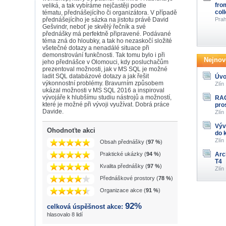
fro
veliká, a tak vybíráme nejčastěji podle
col
tématu, přednášejícího či organizátora. V případě
přednášejícího je sázka na jistotu právě David
Prah
Gešvindr, neboť je skvělý řečník a své
přednášky má perfektně připravené. Podávané
téma zná do hloubky, a tak ho nezaskočí složité
všetečné dotazy a nenadálé situace při
demonstrování funkčnosti. Tak tomu bylo i při
Nejnově
jeho přednášce v Olomouci, kdy posluchačům
prezentoval možnosti, jak v MS SQL je možné
ladit SQL databázové dotazy a jak řešit
Úvo
výkonnostní problémy. Bravurním způsobem
Zlín
ukázal možnosti v MS SQL 2016 a inspiroval
vývojáře k hlubšímu studiu nástrojů a možností,
RAG
které je možné při vývoji využívat. Dobrá práce
pro
Davide.
Zlín
Výv
Ohodnoťte akci
do 
Zlín
Obsah přednášky (
97 %
)
Praktické ukázky (
94 %
)
Arc
T4
Kvalita přednášky (
97 %
)
Zlín
Přednáškové prostory (
78 %
)
Organizace akce (
91 %
)
92%
celková úspěšnost akce:
hlasovalo 8 lidí