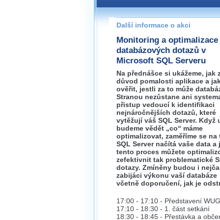
Pokud máte jakýkoliv dotaz na
prosím neváhejte nás kontakt
Další informace o akci
olomouc@wug.
Monitoring a optimalizace
databázových dotazů v
Microsoft SQL Serveru
Na přednášce si ukážeme, jak zj
důvod pomalosti aplikace a ja
ověřit, jestli za to může databá
Stranou nezůstane ani system
přistup vedoucí k identifikaci
nejnáročnějších dotazů, které
vytěžují váš SQL Server. Když 
budeme vědět „co“ máme
optimalizovat, zaměříme se na t
SQL Server načítá vaše data a 
tento proces můžete optimaliz
zefektivnit tak problematické 
dotazy. Zmíněny budou i nejča
zabijáci výkonu vaší databáze
včetně doporučení, jak je odstr
17:00 - 17:10 - Představení WU
17:10 - 18:30 - 1. část setkání
18:30 - 18:45 - Přestávka a obče