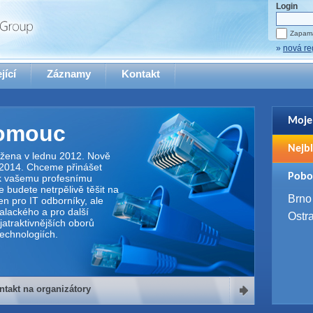
Login
Zapama
»
nová re
jící
Záznamy
Kontakt
Moje
omouc
Pro zo
Nejbl
se pro
žena v lednu 2012. Nově
 2014. Chceme přinášet
2. 9. 
Pobo
í k vašemu profesnímu
WUG 
e budete netrpělivě těšit na
4. 9. 
Brno
en pro IT odborníky, ale
SQL 
Palackého a pro další
Ostr
atraktivnějších oborů
technologiích.
ntakt na organizátory
organizátory