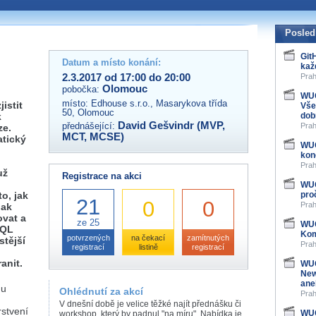
 organizátory této akce,
ovat na e-mailu:
Posled
cz
Git
Datum a místo konání:
kaž
2.3.2017 od 17:00 do 20:00
Prah
Olomouc
pobočka:
WUG
místo:
Edhouse s.r.o., Masarykova třída
istit
Vše
50, Olomouc
k
dob
David Gešvindr (MVP,
přednášející:
Prah
ze.
MCT, MCSE)
atický
WUG
kon
Prah
už
Registrace na akci
WUG
o, jak
pro
21
0
0
Prah
jak
ovat a
ze 25
WUG
SQL
Kom
potvrzených
na čekací
zamítnutých
stější
Prah
registrací
listině
registrací
anit.
WUG
New
ane
Gu
Ohlédnutí za akcí
Prah
V dnešní době je velice těžké najít přednášku či
rstvení
WUG
workshop, který by padnul "na míru". Nabídka je