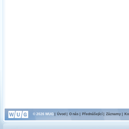
© 2026 WUG
|
Úvod
|
O nás
|
Přednášející
|
Záznamy
|
Ko