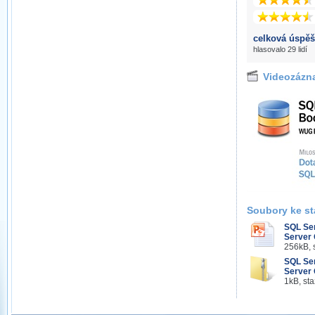
celková úspěš
hlasovalo 29 lidí
Videozázn
Soubory ke st
SQL Se
Server 
256kB, 
SQL Se
Server 
1kB, st