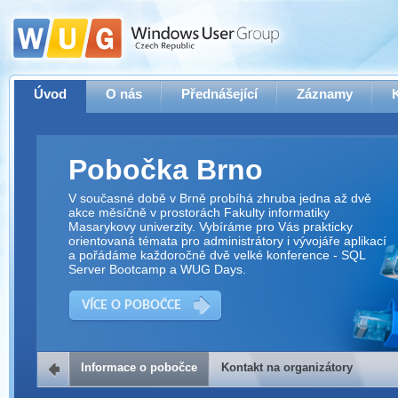
Úvod
O nás
Přednášející
Záznamy
Pobočka Brno
V současné době v Brně probíhá zhruba jedna až dvě
akce měsíčně v prostorách Fakulty informatiky
Masarykovy univerzity. Vybíráme pro Vás prakticky
orientovaná témata pro administrátory i vývojáře aplikací
a pořádáme každoročně dvě velké konference - SQL
Server Bootcamp a WUG Days.
VÍCE O POBOČCE
Informace o pobočce
Kontakt na organizátory
Kontakt na organizátory