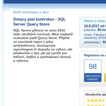
Pokud máte jakýkoliv dotaz na organizátory této akce,
prosím neváhejte nás kontaktovat na e-mailu:
Další informace o akci
brno@wug.cz
Dotazy pod kontrolou - SQL
Datum a místo
Server Query Store
16.8.2017 od 
Brno
pobočka:
SQL Server přinesl ve verzi 2016
řadu skvělých novinek. Mezi nejlepší
místo:
Fakulta 
rozhodně patří Query Store. Přijďte
univerzity (A31
se seznámit nejen s jeho
M
přednášející:
architekturou, dostupným
reportingem či dopady na výkon, ale
především s tím, jak jej využít pro
Registrace na 
měření, ladění a optimalizaci dotazů
a výkonu.
98
potvrzených
registrací
Ohodnoťte ak