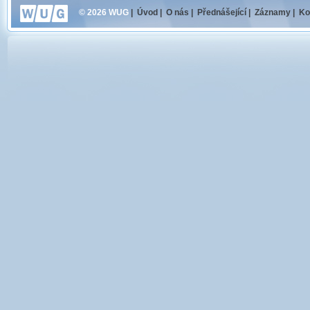
© 2026 WUG
|
Úvod
|
O nás
|
Přednášející
|
Záznamy
|
Ko