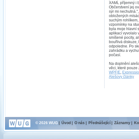
XAML příjemný i b
Občerstvení jej o
sýr mi nechutná."
obložených mísách
suchým rohlíkem, 
vzpomínky na stud
byla moje hlavní s
aplikací vyvolalo
smíšené pocity, a
bouřlivá diskuze, k
odpoledne. Po sk
zahrádku a vychut
počasí.
Na doplnění aleš
věci, které pouze 
WPF/E
,
Expressio
Alešovy články
© 2026 WUG
|
Úvod
|
O nás
|
Přednášející
|
Záznamy
|
Ko