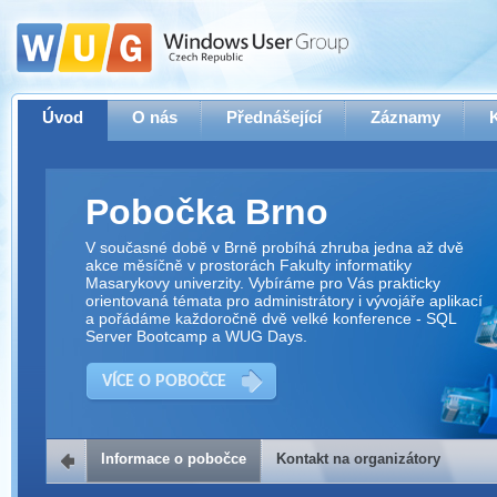
Úvod
O nás
Přednášející
Záznamy
Pobočka Brno
V současné době v Brně probíhá zhruba jedna až dvě
akce měsíčně v prostorách Fakulty informatiky
Masarykovy univerzity. Vybíráme pro Vás prakticky
orientovaná témata pro administrátory i vývojáře aplikací
a pořádáme každoročně dvě velké konference - SQL
Server Bootcamp a WUG Days.
VÍCE O POBOČCE
Informace o pobočce
Kontakt na organizátory
Kontakt na organizátory