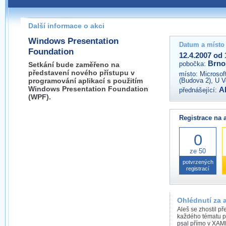
Pokud máte jakýkoliv dotaz na organizátory této akce,
prosím neváhejte nás kontaktovat na e-mailu:
Další informace o akci
brno@wug.cz
Windows Presentation
Datum a místo
Foundation
12.4.2007 od 
Brno
pobočka:
Setkání bude zaměřeno na
představení nového přístupu v
místo:
Microsof
programování aplikací s použitím
(Budova 2), U V
Windows Presentation Foundation
A
přednášející:
(WPF).
Registrace na 
0
ze 50
potvrzených
registrací
Ohlédnutí za 
Aleš se zhostil p
každého tématu p
psal přímo v XAML 