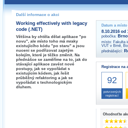
Pokud máte jakýkoliv dotaz na organizátory této akce,
prosím neváhejte nás kontaktovat na e-mailu:
Další informace o akci
brno@wug.cz
Working effectively with legacy
Datum a místo
code (.NET)
8.10.2016 od 
Brno
pobočka:
Většina by chtěla dělat aplikace "po
novu", ale místo toho má mraky
místo:
Fakulta 
existujícího kódu "po staru" a jsou
VUT v Brně, Bo
nuceni se podřizovat zajetým
R
přednášející:
kolejím, které je těžko změnit. Na
přednášce se zaměříme na to, jak do
stávající aplikace zavést nové
Registrace na 
postupy, jak se vypořádat s
existujícím kódem, jak řešit
92
průběžný refaktoring a jak se
vypořádat s technologickým
dluhem.
potvrzených
registrací
Ohodnoťte ak