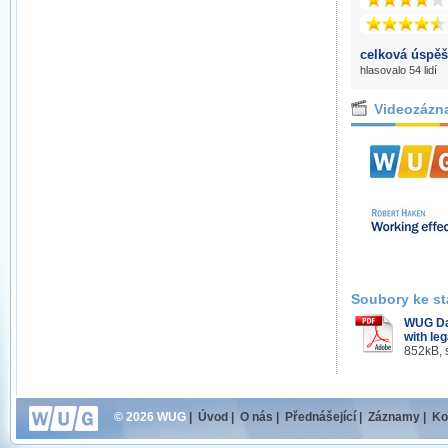
celková úspěš
hlasovalo 54 lidí
Videozázn
Soubory ke st
WUG Day
with le
852kB, 
© 2026 WUG
|
Úvod
|
O nás
|
Přednášející
|
Záznamy
|
Ko