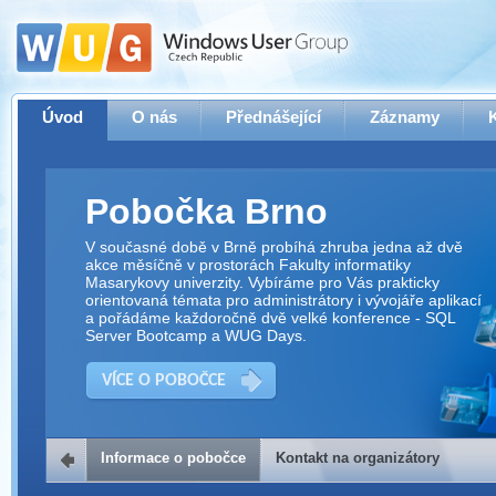
Úvod
O nás
Přednášející
Záznamy
Pobočka Brno
V současné době v Brně probíhá zhruba jedna až dvě
akce měsíčně v prostorách Fakulty informatiky
Masarykovy univerzity. Vybíráme pro Vás prakticky
orientovaná témata pro administrátory i vývojáře aplikací
a pořádáme každoročně dvě velké konference - SQL
Server Bootcamp a WUG Days.
VÍCE O POBOČCE
Informace o pobočce
Kontakt na organizátory
Kontakt na organizátory