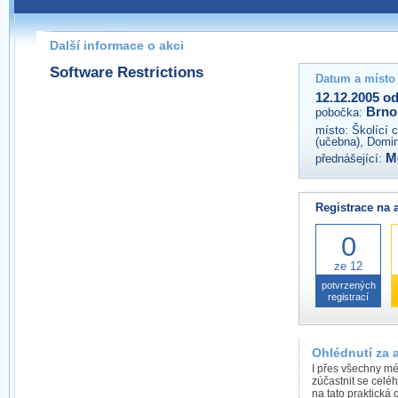
Pokud máte jakýkoliv dotaz na organizátory této akce,
prosím neváhejte nás kontaktovat na e-mailu:
Další informace o akci
brno@wug.cz
Software Restrictions
Datum a místo
12.12.2005 od
Brno
pobočka:
místo:
Školící
(učebna), Domin
M
přednášející:
Registrace na 
0
ze 12
potvrzených
registrací
Ohlédnutí za 
I přes všechny mé
zúčastnit se cel
na tato praktická 