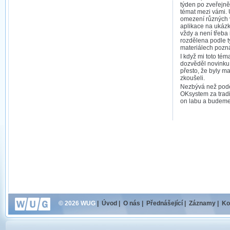
týden po zveřejněn
témat mezi vámi. Ú
omezení různých v
aplikace na ukázk
vždy a není třeba 
rozdělena podle t
materiálech pozná
I když mi toto téma
dozvěděl novinku. A
přesto, že byly mat
zkoušeli.
Nezbývá než podě
OKsystem za trad
on labu a budeme s
© 2026 WUG
|
Úvod
|
O nás
|
Přednášející
|
Záznamy
|
Ko