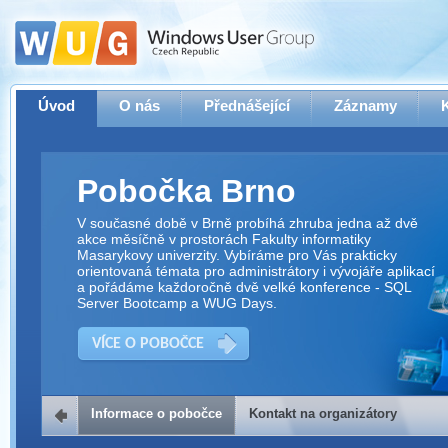
Úvod
O nás
Přednášející
Záznamy
Pobočka Brno
V současné době v Brně probíhá zhruba jedna až dvě
akce měsíčně v prostorách Fakulty informatiky
Masarykovy univerzity. Vybíráme pro Vás prakticky
orientovaná témata pro administrátory i vývojáře aplikací
a pořádáme každoročně dvě velké konference - SQL
Server Bootcamp a WUG Days.
VÍCE O POBOČCE
Informace o pobočce
Kontakt na organizátory
Kontakt na organizátory