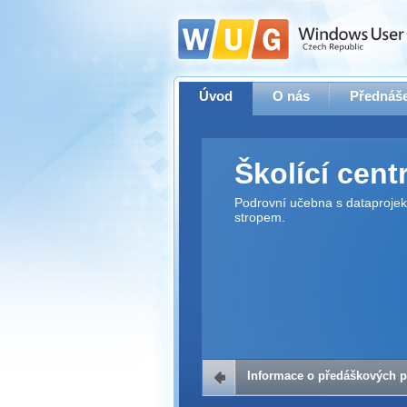
Úvod
O nás
Přednáše
Školící cen
Podrovní učebna s dataproje
stropem.
Informace o předáškových p