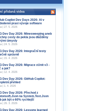
ní přidaná videa
Hub Copilot Dev Days 2026: AI v
dodenní praxi vývoje software
a | 27. 5. 2026
 Dev Day 2026: Minesweeping aneb
chny cesty do pekla jsou dlážděny
rými úmysly
a | 24. 5. 2026
 Dev Day 2026: Integrační testy
ečně správně
a | 15. 4. 2026
 Dev Day 2026: Migrace xUnit v3 -
č a jak?
a | 12. 4. 2026
 Dev Day 2026: GitHub Copilot:
pletní přehled
a | 1. 4. 2026
 Dev Day 2026: Přechod z
tonsoft.Json na System.Text.Json
b jak být o 60% rychlejší
a | 26. 3. 2026
 Dev Day 2026: Lessons learned