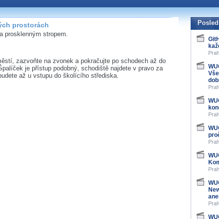
Posled
ých prostorách
 a prosklenným stropem.
Git
kaž
Prah
ěstí, zazvoňte na zvonek a pokračujte po schodech až do
WUG
Špalíček je přístup podobný, schodiště najdete v pravo za
Vše
budete až u vstupu do školícího střediska.
dob
Prah
WUG
kon
Prah
WUG
pro
Prah
WUG
Kom
Prah
WUG
New
ane
Prah
WUG