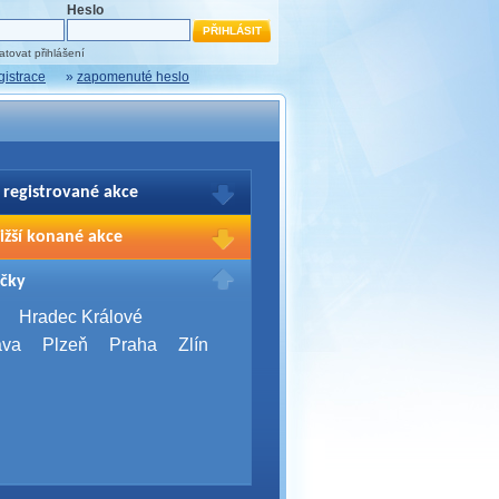
Heslo
tovat přihlášení
gistrace
»
zapomenuté heslo
 registrované akce
brazení Vašich registrací na akce
ižší konané akce
sím přihlašte.
2026,
Brno
čky
Days 2026
2026,
Brno
Hradec Králové
Server Bootcamp 2026
ava
Plzeň
Praha
Zlín