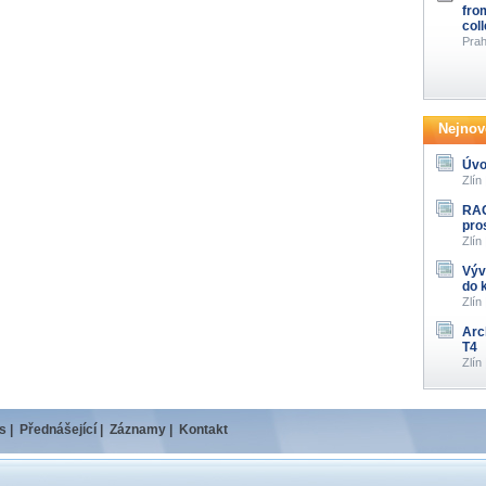
fro
col
Prah
Nejnově
Úvo
Zlín
RAG
pro
Zlín
Výv
do 
Zlín
Arc
T4
Zlín
s
|
Přednášející
|
Záznamy
|
Kontakt