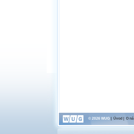
© 2026 WUG
|
Úvod
|
O ná