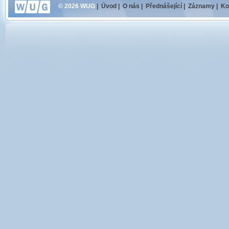
© 2026 WUG
|
Úvod
|
O nás
|
Přednášející
|
Záznamy
|
Ko