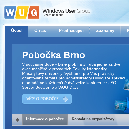
Úvod
O nás
Přednášející
Záznamy
Pobočka Brno
V současné době v Brně probíhá zhruba jedna až dvě
akce měsíčně v prostorách Fakulty informatiky
Masarykovy univerzity. Vybíráme pro Vás prakticky
orientovaná témata pro administrátory i vývojáře aplikací
a pořádáme každoročně dvě velké konference - SQL
Server Bootcamp a WUG Days.
VÍCE O POBOČCE
Informace o pobočce
Kontakt na organizátory
Kontakt na organizátory