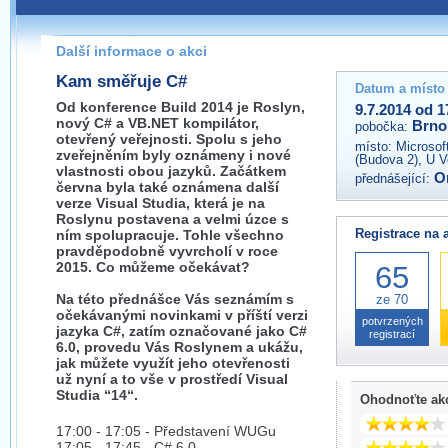
Pokud máte jakýkoliv dotaz na organizátory této akce,
prosím neváhejte nás kontaktovat na e-mailu:
Další informace o akci
brno@wug.cz
Kam směřuje C#
Datum a místo
Od konference Build 2014 je Roslyn,
9.7.2014 od 1
nový C# a VB.NET kompilátor,
Brno
pobočka:
otevřený veřejnosti. Spolu s jeho
místo:
Microsof
zveřejněním byly oznámeny i nové
(Budova 2), U V
vlastnosti obou jazyků. Začátkem
O
přednášející:
června byla také oznámena další
verze Visual Studia, která je na
Roslynu postavena a velmi úzce s
Registrace na 
ním spolupracuje. Tohle všechno
pravděpodobně vyvrcholí v roce
2015. Co můžeme očekávat?
65
Na této přednášce Vás seznámím s
ze 70
očekávanými novinkami v příští verzi
potvrzených
jazyka C#, zatím označované jako C#
registrací
6.0, provedu Vás Roslynem a ukážu,
jak můžete využít jeho otevřenosti
už nyní a to vše v prostředí Visual
Studia “14“.
Ohodnoťte ak
17:00 - 17:05 - Představení WUGu
17:05 - 17:45 - C# 6.0