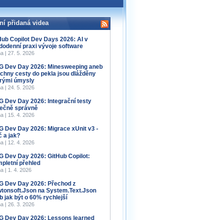
ní přidaná videa
Hub Copilot Dev Days 2026: AI v
dodenní praxi vývoje software
a | 27. 5. 2026
 Dev Day 2026: Minesweeping aneb
chny cesty do pekla jsou dlážděny
rými úmysly
a | 24. 5. 2026
 Dev Day 2026: Integrační testy
ečně správně
a | 15. 4. 2026
 Dev Day 2026: Migrace xUnit v3 -
č a jak?
a | 12. 4. 2026
 Dev Day 2026: GitHub Copilot:
pletní přehled
a | 1. 4. 2026
 Dev Day 2026: Přechod z
tonsoft.Json na System.Text.Json
b jak být o 60% rychlejší
a | 26. 3. 2026
 Dev Day 2026: Lessons learned