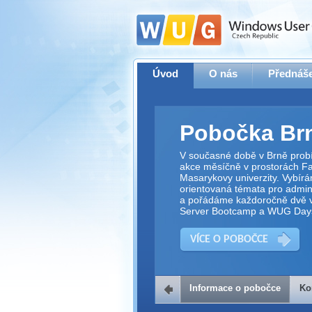
Úvod
O nás
Přednáše
Pobočka Br
V současné době v Brně prob
akce měsíčně v prostorách Fak
Masarykovy univerzity. Vybírá
orientovaná témata pro adminis
a pořádáme každoročně dvě v
Server Bootcamp a WUG Day
VÍCE O POBOČCE
Informace o pobočce
Ko
Kontakt na 