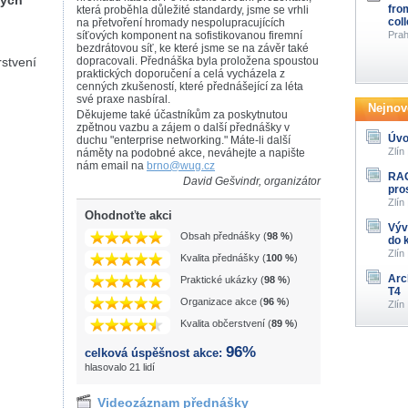
kých
fro
která proběhla důležité standardy, jsme se vrhli
col
na přetvoření hromady nespolupracujících
síťových komponent na sofistikovanou firemní
Prah
bezdrátovou síť, ke které jsme se na závěr také
rstvení
dopracovali. Přednáška byla proložena spoustou
praktických doporučení a celá vycházela z
cenných zkušeností, které přednášející za léta
své praxe nasbíral.
Nejnově
Děkujeme také účastníkům za poskytnutou
zpětnou vazbu a zájem o další přednášky v
Úvo
duchu "enterprise networking." Máte-li další
Zlín
náměty na podobné akce, neváhejte a napište
nám email na
brno@wug.cz
RAG
David Gešvindr, organizátor
pro
Zlín
Ohodnoťte akci
Výv
Obsah přednášky (
98 %
)
do 
Zlín
Kvalita přednášky (
100 %
)
Arc
Praktické ukázky (
98 %
)
T4
Organizace akce (
96 %
)
Zlín
Kvalita občerstvení (
89 %
)
96%
celková úspěšnost akce:
hlasovalo 21 lidí
Videozáznam přednášky