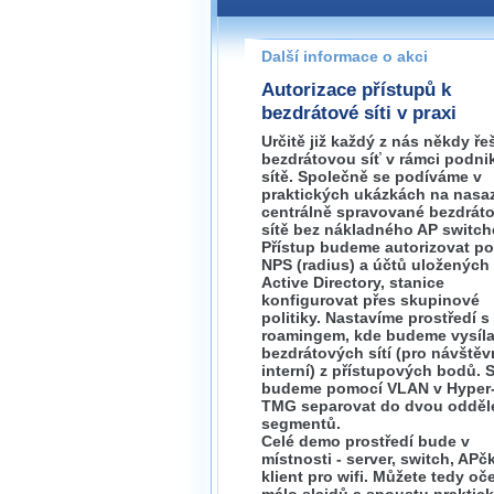
Pokud máte jakýkoliv dotaz na
prosím neváhejte nás kontakt
Další informace o akci
brno@wug.cz
Autorizace přístupů k
bezdrátové síti v praxi
Určitě již každý z nás někdy řeš
bezdrátovou síť v rámci podni
sítě. Společně se podíváme v
praktických ukázkách na nasa
centrálně spravované bezdrát
sítě bez nákladného AP switch
Přístup budeme autorizovat p
NPS (radius) a účtů uložených
Active Directory, stanice
konfigurovat přes skupinové
politiky. Nastavíme prostředí s
roamingem, kde budeme vysíla
bezdrátových sítí (pro návštěv
interní) z přístupových bodů. S
budeme pomocí VLAN v Hyper-
TMG separovat do dvou odděl
segmentů.
Celé demo prostředí bude v
místnosti - server, switch, APč
klient pro wifi. Můžete tedy oč