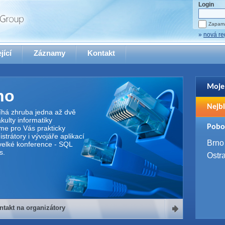
Login
Zapama
»
nová re
jící
Záznamy
Kontakt
Moje
no
Pro zo
Nejbl
se pro
íhá zhruba jedna až dvě
ulty informatiky
2. 9. 
Pobo
me pro Vás prakticky
WUG 
trátory i vývojáře aplikací
4. 9. 
Brno
elké konference - SQL
SQL 
s.
Ostr
ntakt na organizátory
organizátory