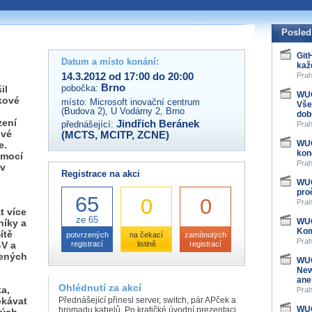
 organizátory této akce,
ovat na e-mailu:
Posled
Git
Datum a místo konání:
kaž
14.3.2012 od 17:00 do 20:00
Prah
Brno
pobočka:
il
WUG
kové
místo:
Microsoft inovační centrum
Vše
(Budova 2), U Vodárny 2, Brno
dob
zení
Jindřich Beránek
přednášející:
Prah
ové
(MCTS, MCITP, ZCNE)
WUG
e.
kon
omocí
Prah
 v
Registrace na akci
WUG
pro
65
0
0
Prah
t více
ze 65
WUG
níky a
Kom
ítě
potvrzených
na čekací
zamítnutých
Prah
V a
registrací
listině
registrací
ených
WUG
New
ane
Ohlédnutí za akcí
ka,
Prah
ekávat
Přednášející přinesl server, switch, pár APček a
WUG
hromadu kabelů. Po kratičké úvodní prezentaci,