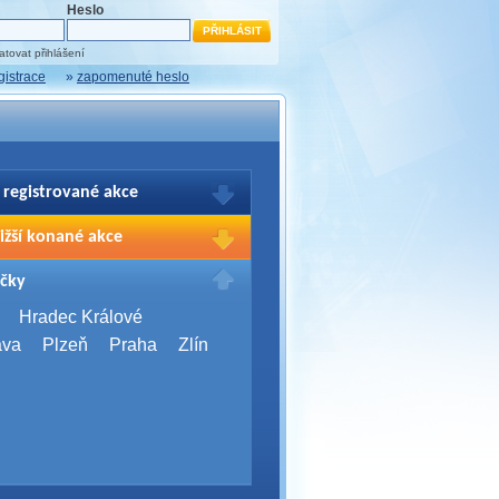
Heslo
tovat přihlášení
gistrace
»
zapomenuté heslo
 registrované akce
brazení Vašich registrací na akce
ižší konané akce
sím přihlašte.
2026,
Brno
čky
Days 2026
2026,
Brno
Hradec Králové
Server Bootcamp 2026
ava
Plzeň
Praha
Zlín