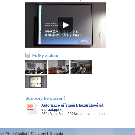
Fotky z akce
Soubory ke stažení
Autorizace přístupů k bezdrátové síti
v praxi.pptx
252kB, staženo 3926x,
zobrazit on-line
s
|
Přednášející
|
Záznamy
|
Kontakt