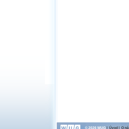
© 2026 WUG
|
Úvod
|
O ná