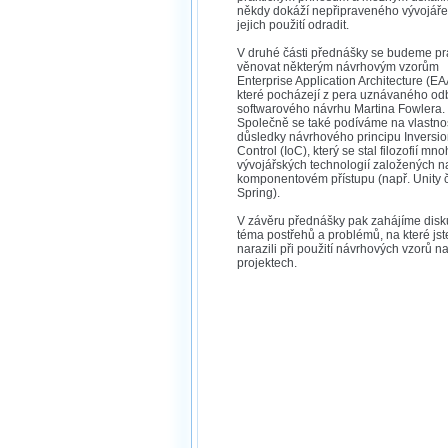
někdy dokáží nepřipraveného vývojáře
jejich použití odradit.
V druhé části přednášky se budeme pr
věnovat některým návrhovým vzorům
Enterprise Application Architecture (EA
které pocházejí z pera uznávaného od
softwarového návrhu Martina Fowlera.
Společně se také podíváme na vlastnos
důsledky návrhového principu Inversio
Control (IoC), který se stal filozofií mn
vývojářských technologií založených n
komponentovém přístupu (např. Unity č
Spring).
V závěru přednášky pak zahájíme disk
téma postřehů a problémů, na které jst
narazili při použití návrhových vzorů n
projektech.