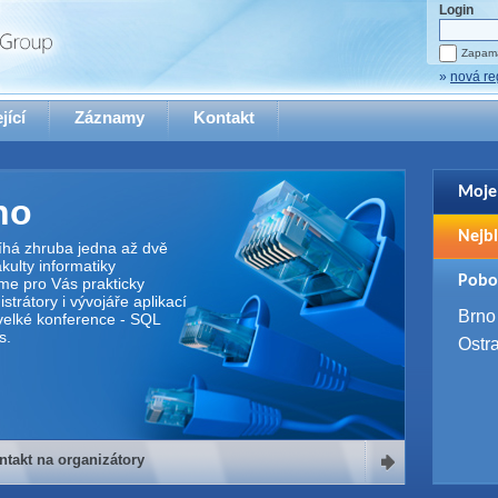
Login
Zapama
»
nová re
jící
Záznamy
Kontakt
Moje
no
Pro zo
Nejbl
se pro
íhá zhruba jedna až dvě
ulty informatiky
2. 9. 
Pobo
me pro Vás prakticky
WUG 
trátory i vývojáře aplikací
4. 9. 
Brno
elké konference - SQL
SQL 
s.
Ostr
ntakt na organizátory
organizátory