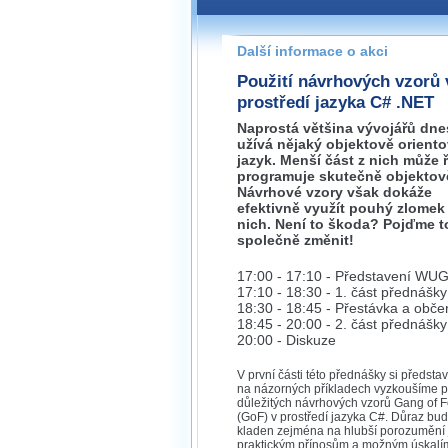
Pokud máte jakýkoliv dotaz na
prosím neváhejte nás kontakt
Další informace o akci
brno@wug.cz
Použití návrhových vzorů 
prostředí jazyka C# .NET
Naprostá většina vývojářů dne
užívá nějaký objektově orient
jazyk. Menší část z nich může ří
programuje skutečně objektov
Návrhové vzory však dokáže
efektivně využít pouhý zlomek
nich. Není to škoda? Pojďme t
společně změnit!
17:00 - 17:10 - Představení WU
17:10 - 18:30 - 1. část přednášky
18:30 - 18:45 - Přestávka a obče
18:45 - 20:00 - 2. část přednášky
20:00 - Diskuze
V první části této přednášky si předsta
na názorných příkladech vyzkoušíme p
důležitých návrhových vzorů Gang of F
(GoF) v prostředí jazyka C#. Důraz bu
kladen zejména na hlubší porozumění 
praktickým přínosům a možným úskalím