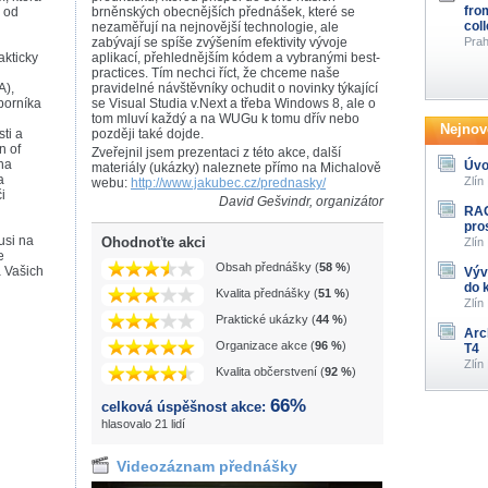
fro
 od
brněnských obecnějších přednášek, které se
col
nezaměřují na nejnovější technologie, ale
zabývají se spíše zvýšením efektivity vývoje
Prah
akticky
aplikací, přehlednějším kódem a vybranými best-
practices. Tím nechci říct, že chceme naše
A),
pravidelné návštěvníky ochudit o novinky týkající
borníka
se Visual Studia v.Next a třeba Windows 8, ale o
tom mluví každý a na WUGu k tomu dřív nebo
Nejnově
ti a
později také dojde.
n of
Zveřejnil jsem prezentaci z této akce, další
oha
Úvo
materiály (ukázky) naleznete přímo na Michalově
a
Zlín
webu:
http://www.jakubec.cz/prednasky/
i
David Gešvindr, organizátor
RAG
pro
usi na
Ohodnoťte akci
Zlín
e
Obsah přednášky (
58 %
)
a Vašich
Výv
do 
Kvalita přednášky (
51 %
)
Zlín
Praktické ukázky (
44 %
)
Arc
Organizace akce (
96 %
)
T4
Zlín
Kvalita občerstvení (
92 %
)
66%
celková úspěšnost akce:
hlasovalo 21 lidí
Videozáznam přednášky