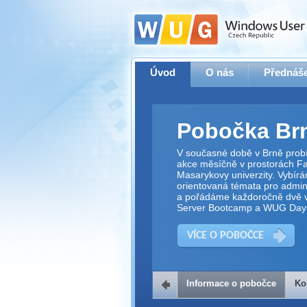
Úvod
O nás
Přednáše
Pobočka Br
V současné době v Brně prob
akce měsíčně v prostorách Fak
Masarykovy univerzity. Vybírá
orientovaná témata pro adminis
a pořádáme každoročně dvě v
Server Bootcamp a WUG Day
VÍCE O POBOČCE
Informace o pobočce
Ko
Kontakt na 