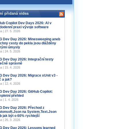
ní přidaná videa
Hub Copilot Dev Days 2026: AI v
dodenní praxi vývoje software
a | 27. 5. 2026
 Dev Day 2026: Minesweeping aneb
chny cesty do pekla jsou dlážděny
rými úmysly
a | 24. 5. 2026
 Dev Day 2026: Integrační testy
ečně správně
a | 15. 4. 2026
 Dev Day 2026: Migrace xUnit v3 -
č a jak?
a | 12. 4. 2026
 Dev Day 2026: GitHub Copilot:
pletní přehled
a | 1. 4. 2026
 Dev Day 2026: Přechod z
tonsoft.Json na System.Text.Json
b jak být o 60% rychlejší
a | 26. 3. 2026
 Dev Day 2026: Lessons learned