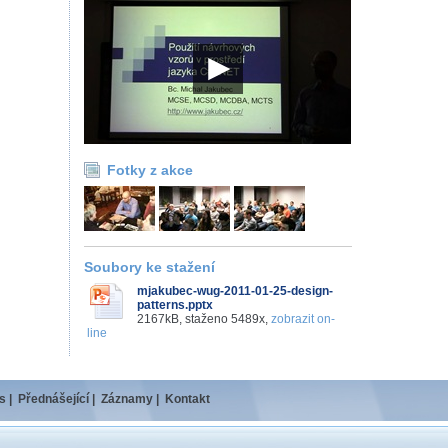
Fotky z akce
Soubory ke stažení
mjakubec-wug-2011-01-25-design-
patterns.pptx
2167kB, staženo 5489x,
zobrazit on-
line
s
|
Přednášející
|
Záznamy
|
Kontakt