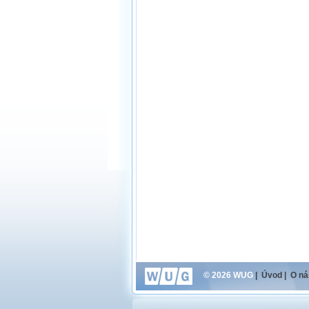
© 2026 WUG
|
Úvod
|
O ná