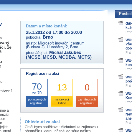
 organizátory této akce,
ovat na e-mailu:
Posled
v
Git
Datum a místo konání:
kaž
25.1.2012 od 17:00 do 20:00
Prah
Brno
pobočka:
s
WUG
ovaný
místo:
Microsoft inovační centrum
Vše
ci, že
(Budova 2), U Vodárny 2, Brno
dob
ě.
Michal Jakubec
přednášející:
Prah
(MCSE, MCSD, MCDBA, MCTS)
WUG
 z
kon
o
Prah
Registrace na akci
WUG
Gu
pro
70
13
0
Prah
rstvení
ze 70
WUG
Kom
potvrzených
na čekací
zamítnutých
Prah
registrací
listině
registrací
WUG
víme a
New
oužití
ane
our
Ohlédnutí za akcí
de
Prah
jejich
Chtěl bych poděkovat Michalovi za zajímavou
WUG
, která
přednášku, kterou přispěl do série našich