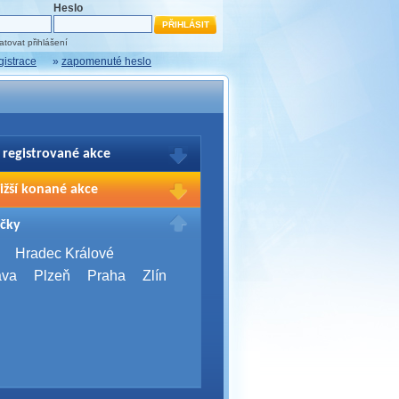
Heslo
tovat přihlášení
gistrace
»
zapomenuté heslo
 registrované akce
brazení Vašich registrací na akce
ižší konané akce
sím přihlašte.
2026,
Brno
čky
Days 2026
2026,
Brno
Hradec Králové
Server Bootcamp 2026
ava
Plzeň
Praha
Zlín