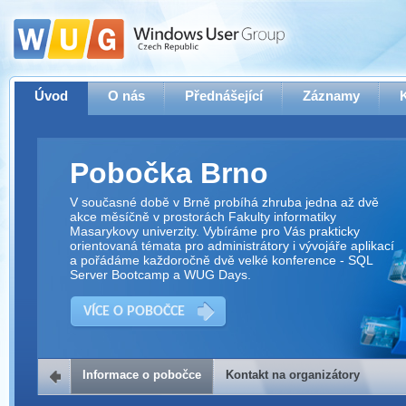
Úvod
O nás
Přednášející
Záznamy
Pobočka Brno
V současné době v Brně probíhá zhruba jedna až dvě
akce měsíčně v prostorách Fakulty informatiky
Masarykovy univerzity. Vybíráme pro Vás prakticky
orientovaná témata pro administrátory i vývojáře aplikací
a pořádáme každoročně dvě velké konference - SQL
Server Bootcamp a WUG Days.
VÍCE O POBOČCE
Informace o pobočce
Kontakt na organizátory
Kontakt na organizátory