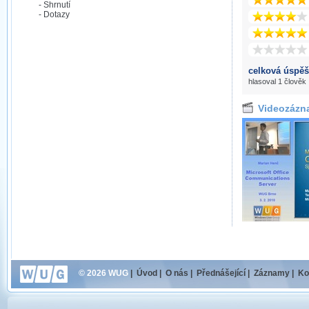
- Shrnutí
- Dotazy
celková úspěš
hlasoval 1 člověk
Videozázn
© 2026 WUG
|
Úvod
|
O nás
|
Přednášející
|
Záznamy
|
Ko