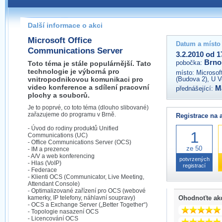
Pokud máte jakýkoliv dotaz na organizátory této akce,
prosím neváhejte nás kontaktovat na e-mailu:
Další informace o akci
brno@wug.cz
Microsoft Office
Datum a místo
Communications Server
3.2.2010 od 1
Brno
pobočka:
Toto téma je stále populárnější. Tato
technologie je výborná pro
místo:
Microsof
vnitropodnikovou komunikaci pro
(Budova 2), U V
video konference a sdílení pracovní
M
přednášející:
plochy a souborů.
Je to poprvé, co toto téma (dlouho slibované)
zařazujeme do programu v Brně.
Registrace na 
- Úvod do rodiny produktů Unified
1
Communications (UC)
- Office Communications Server (OCS)
ze 50
- IM a prezence
- A/V a web konferencing
potvrzených
- Hlas (VoIP)
registrací
- Federace
- Klienti OCS (Communicator, Live Meeting,
Attendant Console)
- Optimalizované zařízení pro OCS (webové
kamerky, IP telefony, náhlavní soupravy)
Ohodnoťte ak
- OCS a Exchange Server („Better Together“)
- Topologie nasazení OCS
- Licencování OCS