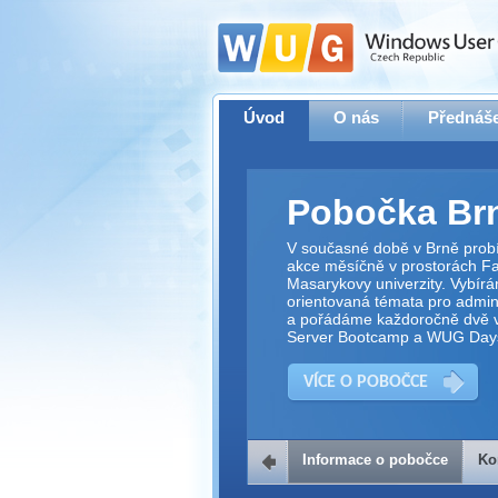
Úvod
O nás
Přednáše
Pobočka Br
V současné době v Brně prob
akce měsíčně v prostorách Fak
Masarykovy univerzity. Vybírá
orientovaná témata pro adminis
a pořádáme každoročně dvě v
Server Bootcamp a WUG Day
VÍCE O POBOČCE
Informace o pobočce
Ko
Kontakt na 