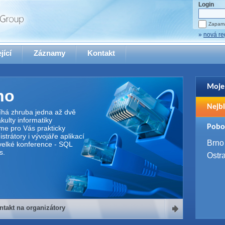
Login
Zapama
»
nová re
jící
Záznamy
Kontakt
Moje
no
Pro zo
Nejbl
se pro
íhá zhruba jedna až dvě
ulty informatiky
2. 9. 
Pobo
me pro Vás prakticky
WUG 
trátory i vývojáře aplikací
4. 9. 
Brno
elké konference - SQL
SQL 
s.
Ostr
ntakt na organizátory
organizátory