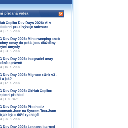
ní přidaná videa
Hub Copilot Dev Days 2026: AI v
dodenní praxi vývoje software
a | 27. 5. 2026
 Dev Day 2026: Minesweeping aneb
chny cesty do pekla jsou dlážděny
rými úmysly
a | 24. 5. 2026
 Dev Day 2026: Integrační testy
ečně správně
a | 15. 4. 2026
 Dev Day 2026: Migrace xUnit v3 -
č a jak?
a | 12. 4. 2026
 Dev Day 2026: GitHub Copilot:
pletní přehled
a | 1. 4. 2026
 Dev Day 2026: Přechod z
tonsoft.Json na System.Text.Json
b jak být o 60% rychlejší
a | 26. 3. 2026
 Dev Day 2026: Lessons learned