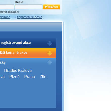
Heslo
tovat přihlášení
gistrace
»
zapomenuté heslo
 registrované akce
brazení Vašich registrací na akce
ižší konané akce
sím přihlašte.
2026,
Brno
čky
Days 2026
2026,
Brno
Hradec Králové
Server Bootcamp 2026
ava
Plzeň
Praha
Zlín