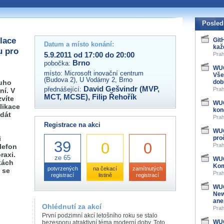
 organizátory této akce,
ovat na e-mailu:
Posled
lace
Git
Datum a místo konání:
kaž
u pro
5.9.2011 od 17:00 do 20:00
Prah
Brno
pobočka:
WUG
místo:
Microsoft inovační centrum
Vše
(Budova 2), U Vodárny 2, Brno
ouho
dob
David Gešvindr (MVP,
přednášející:
Prah
ní. V
MCT, MCSE)
,
Filip Řehořík
víte
WUG
likace
kon
 dát
Prah
Registrace na akci
WUG
i
pro
39
0
0
Prah
lefon
raxi.
ze 65
WUG
kách
Kom
potvrzených
na čekací
zamítnutých
 se
Prah
registrací
listině
registrací
WUG
New
ane
Ohlédnutí za akcí
Prah
První podzimní akcí letošního roku se stalo
WUG
bezesporu atraktivní téma moderní doby. Toto