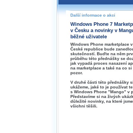
Pokud máte jakýkoliv dotaz na
prosím neváhejte nás kontakt
Další informace o akci
brno@wug.cz
Windows Phone 7 Marketp
v Česku a novinky v Mang
běžné uživatele
Windows Phone marketplace v
České republice bude zanedl
skutečností. Buďte na něm prv
průběhu této přednášky se doz
jak vypadá proces nasazení ap
na marketplace a také na co si
pozor.
V druhé části této přednášky s
ukážeme, jaké to je používat te
s Windows Phone "Mango" v p
Představíme si na živých ukáz
důležité novinky, na které jsme
všichni těšili.