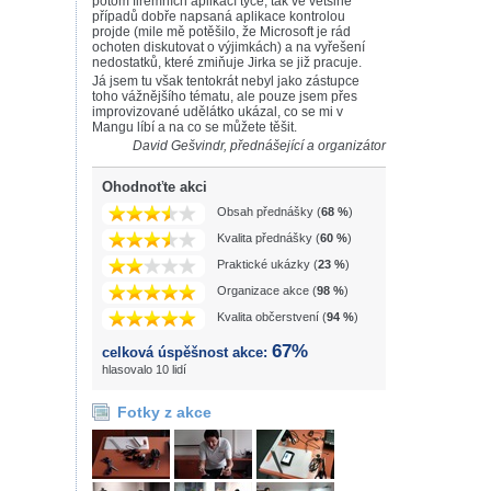
potom firemních aplikací týče, tak ve většině
případů dobře napsaná aplikace kontrolou
projde (mile mě potěšilo, že Microsoft je rád
ochoten diskutovat o výjimkách) a na vyřešení
nedostatků, které zmiňuje Jirka se již pracuje.
Já jsem tu však tentokrát nebyl jako zástupce
toho vážnějšího tématu, ale pouze jsem přes
improvizované udělátko ukázal, co se mi v
Mangu líbí a na co se můžete těšit.
David Gešvindr, přednášející a organizátor
Ohodnoťte akci
Obsah přednášky (
68 %
)
Kvalita přednášky (
60 %
)
Praktické ukázky (
23 %
)
Organizace akce (
98 %
)
Kvalita občerstvení (
94 %
)
67%
celková úspěšnost akce:
hlasovalo 10 lidí
Fotky z akce