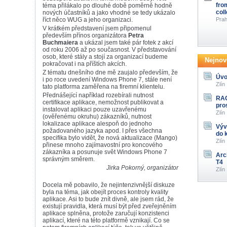
fro
téma přilákalo po dlouhé době poměrně hodně
col
nových účastníků a jako vhodné se tedy ukázalo
říct něco WUG a jeho organizaci.
Prah
V krátkém představení jsem připomenul
především přínos organizátora
Petra
Buchmaiera
a ukázal jsem také pár fotek z akcí
od roku 2006 až po současnost. V představování
osob, které stály a stojí za organizací budeme
Nejnově
pokračovat i na příštích akcích.
Z tématu dnešního dne mě zaujalo především, že
Úvo
i po roce uvedení Windows Phone 7, stále není
Zlín
tato platforma zaměřena na firemní klientelu.
Přednášející například rozebírali nutnost
RAG
certifikace aplikace, nemožnost publikovat a
pro
instalovat aplikaci pouze uzavřenému
Zlín
(ověřenému okruhu) zákazníků, nutnost
lokalizace aplikace alespoň do jednoho
Výv
požadovaného jazyka apod. I přes všechna
do 
specifika bylo vidět, že nová aktualizace (Mango)
Zlín
přinese mnoho zajímavostní pro koncového
zákazníka a posunuje svět Windows Phone 7
Arc
správným směrem.
T4
Jirka Pokorný, organizátor
Zlín
Docela mě pobavilo, že nejintenzivnější diskuze
byla na téma, jak obejít proces kontroly kvality
aplikace. Asi to bude znít divně, ale jsem rád, že
existují pravidla, která musí být před zveřejněním
aplikace splněna, protože zaručují konzistenci
aplikací, které na této platformě vznikají. Co se